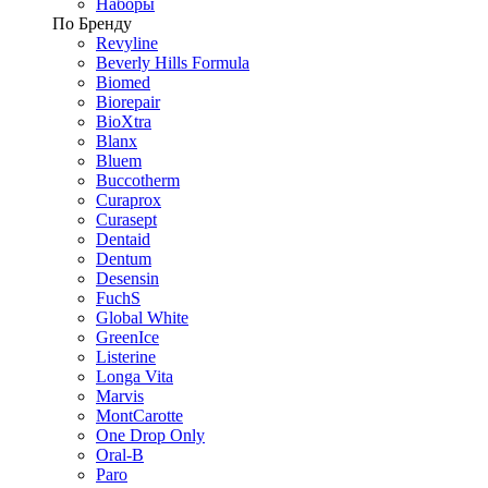
Наборы
По Бренду
Revyline
Beverly Hills Formula
Biomed
Biorepair
BioXtra
Blanx
Bluem
Buccotherm
Curaprox
Curasept
Dentaid
Dentum
Desensin
FuchS
Global White
GreenIce
Listerine
Longa Vita
Marvis
MontCarotte
One Drop Only
Oral-B
Paro