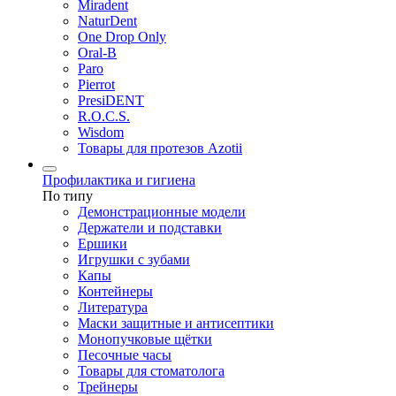
Miradent
NaturDent
One Drop Only
Oral-B
Paro
Pierrot
PresiDENT
R.O.C.S.
Wisdom
Товары для протезов Azotii
Профилактика и гигиена
По типу
Демонстрационные модели
Держатели и подставки
Ершики
Игрушки с зубами
Капы
Контейнеры
Литература
Маски защитные и антисептики
Монопучковые щётки
Песочные часы
Товары для стоматолога
Трейнеры