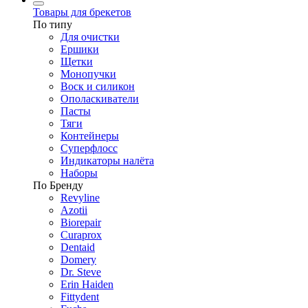
Товары для брекетов
По типу
Для очистки
Ершики
Щетки
Монопучки
Воск и силикон
Ополаскиватели
Пасты
Тяги
Контейнеры
Суперфлосс
Индикаторы налёта
Наборы
По Бренду
Revyline
Azotii
Biorepair
Curaprox
Dentaid
Domery
Dr. Steve
Erin Haiden
Fittydent