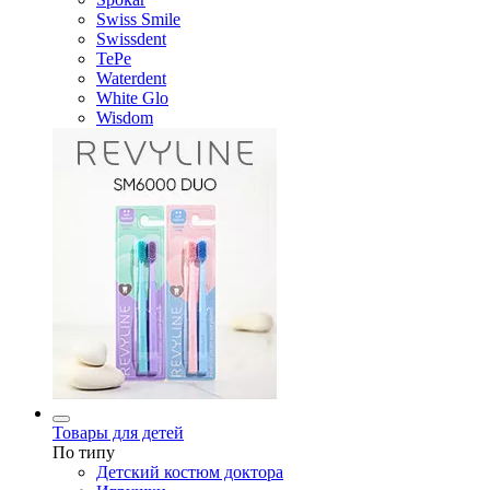
Swiss Smile
Swissdent
TePe
Waterdent
White Glo
Wisdom
Товары для детей
По типу
Детский костюм доктора