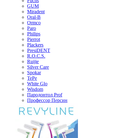
Fuchs
GUM
Miradent
Oral-B
Ormco
Paro
Philips
Pierrot
Plackers
PresiDENT
R.O.C.S.
Ruijie
Silver Care
Spokar
TePe
White Glo
Wisdom
Пародонтол Prof
Профессор Персин