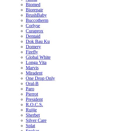
Biomed
Biorepair
BrushBaby
Buccotherm
Corlyse
Curaprox
Dentaid
Dok Bau Ku
Domery
Firefly
Global White
Longa Vita
Marvis
Miradent
One Drop Only
Oral-B
Paro
Pierrot
President
R.O.C.S.
Ruijie
Sherbet
Silver Care
Splat
Spokar