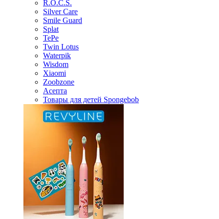
R.O.C.S.
Silver Care
Smile Guard
Splat
TePe
Twin Lotus
Waterpik
Wisdom
Xiaomi
Zoobzone
Асепта
Товары для детей Spongebob