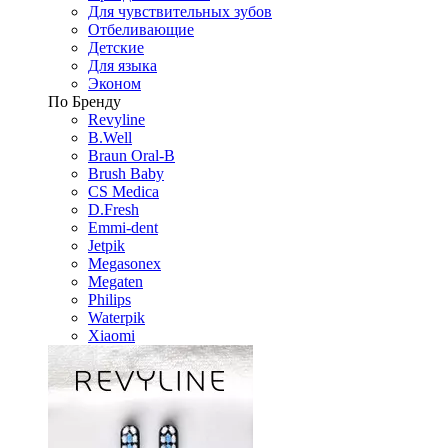
Для чувствительных зубов
Отбеливающие
Детские
Для языка
Эконом
По Бренду
Revyline
B.Well
Braun Oral-B
Brush Baby
CS Medica
D.Fresh
Emmi-dent
Jetpik
Megasonex
Megaten
Philips
Waterpik
Xiaomi