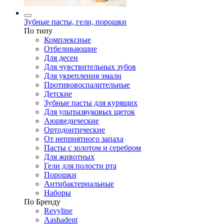
Зубные пасты, гели, порошки
По типу
Комплексные
Отбеливающие
Для десен
Для чувствительных зубов
Для укрепления эмали
Противовоспалительные
Детские
Зубные пасты для курящих
Для ультразвуковых щеток
Аюрведические
Ортодонтические
От неприятного запаха
Пасты с золотом и серебром
Для животных
Гели для полости рта
Порошки
Антибактериальные
Наборы
По Бренду
Revyline
Aashadent