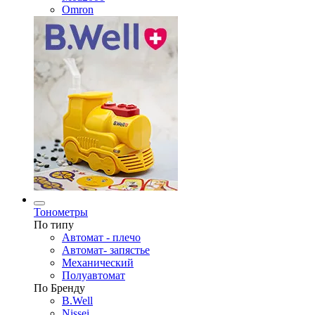
Omron
Тонометры
По типу
Автомат - плечо
Автомат- запястье
Механический
Полуавтомат
По Бренду
B.Well
Nissei