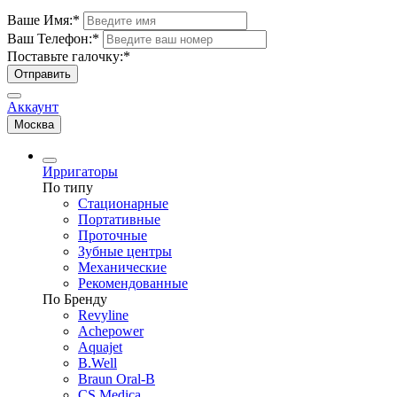
Ваше Имя:
*
Ваш Телефон:
*
Поставьте галочку:
*
Отправить
Аккаунт
Москва
Ирригаторы
По типу
Стационарные
Портативные
Проточные
Зубные центры
Механические
Рекомендованные
По Бренду
Revyline
Achepower
Aquajet
B.Well
Braun Oral-B
CS Medica