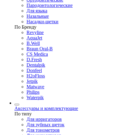
Пародонтологические
Для языка
Назальные
Насадки-щетки
По Бренду
Revyline
AquaJet
B.Well
Braun Oral-B
CS Medica
D.Fresh
Dentalpik
Donfeel
H2oFloss
Jetpik
Matwave
Philips
Waterpik
Аксессуары и комплектующие
По типу
Для ирригаторов
Для зубных щеток
Для тонометров