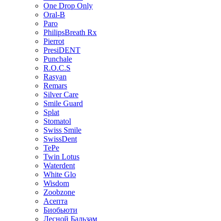
One Drop Only
Oral-B
Paro
PhilipsBreath Rx
Pierrot
PresiDENT
Punchale
R.O.C.S
Rasyan
Remars
Silver Care
Smile Guard
Splat
Stomatol
Swiss Smile
SwissDent
TePe
Twin Lotus
Waterdent
White Glo
Wisdom
Zoobzone
Асепта
Биобьюти
Лесной Бальзам