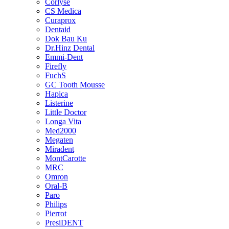
Corlyse
CS Medica
Curaprox
Dentaid
Dok Bau Ku
Dr.Hinz Dental
Emmi-Dent
Firefly
FuchS
GC Tooth Mousse
Hapica
Listerine
Little Doctor
Longa Vita
Med2000
Megaten
Miradent
MontCarotte
MRC
Omron
Oral-B
Paro
Philips
Pierrot
PresiDENT