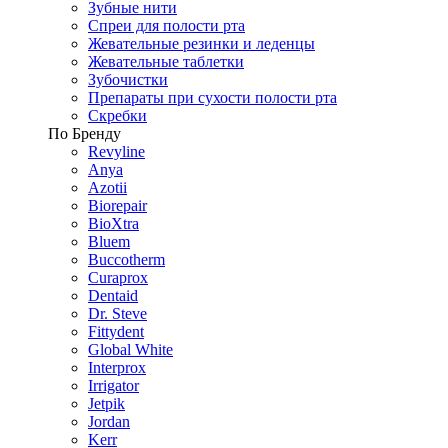
Зубные нити
Спреи для полости рта
Жевательные резинки и леденцы
Жевательные таблетки
Зубочистки
Препараты при сухости полости рта
Скребки
По Бренду
Revyline
Anya
Azotii
Biorepair
BioXtra
Bluem
Buccotherm
Curaprox
Dentaid
Dr. Steve
Fittydent
Global White
Interprox
Irrigator
Jetpik
Jordan
Kerr