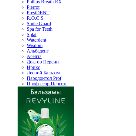
Philips Breath RX
Pierrot
PresiDENT
R.O.C.S
Smile Guard
Spa for Teeth
Splat
Waterdent
Wisdom
Альбадент
Асепта
Доктор Персин
Ирикс
Лесной Бальзам
Пародонтол Prof
Профессор Персин