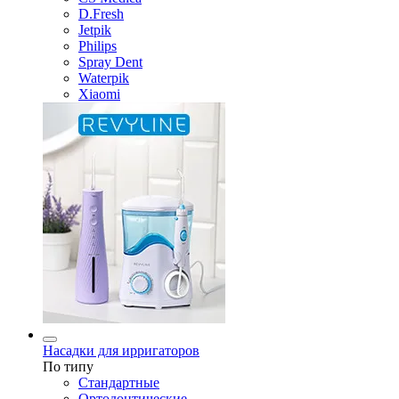
D.Fresh
Jetpik
Philips
Spray Dent
Waterpik
Xiaomi
Насадки для ирригаторов
По типу
Стандартные
Ортодонтические