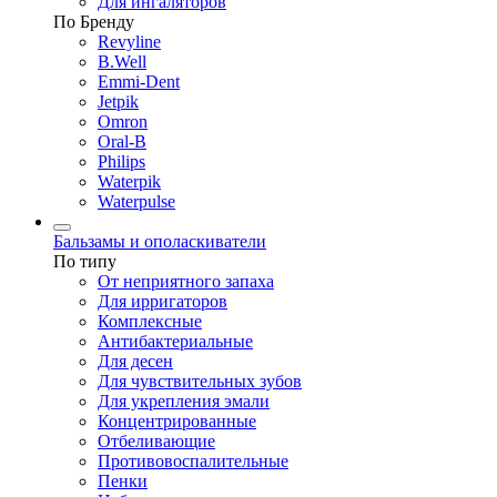
Для ингаляторов
По Бренду
Revyline
B.Well
Emmi-Dent
Jetpik
Omron
Oral-B
Philips
Waterpik
Waterpulse
Бальзамы и ополаскиватели
По типу
От неприятного запаха
Для ирригаторов
Комплексные
Антибактериальные
Для десен
Для чувствительных зубов
Для укрепления эмали
Концентрированные
Отбеливающие
Противовоспалительные
Пенки