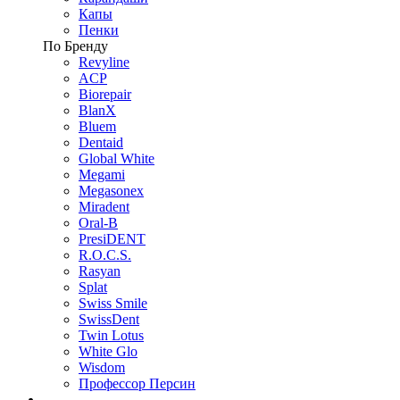
Капы
Пенки
По Бренду
Revyline
ACP
Biorepair
BlanX
Bluem
Dentaid
Global White
Megami
Megasonex
Miradent
Oral-B
PresiDENT
R.O.C.S.
Rasyan
Splat
Swiss Smile
SwissDent
Twin Lotus
White Glo
Wisdom
Профессор Персин