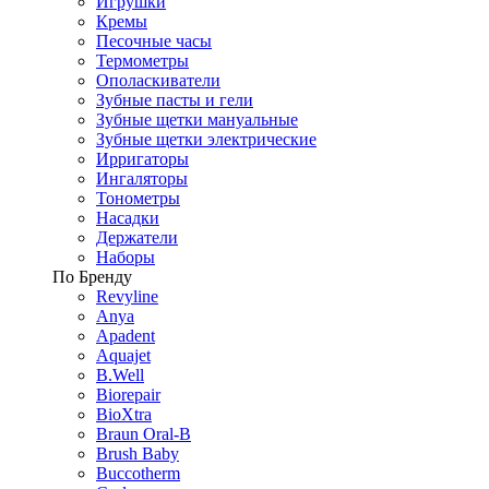
Игрушки
Кремы
Песочные часы
Термометры
Ополаскиватели
Зубные пасты и гели
Зубные щетки мануальные
Зубные щетки электрические
Ирригаторы
Ингаляторы
Тонометры
Насадки
Держатели
Наборы
По Бренду
Revyline
Anya
Apadent
Aquajet
B.Well
Biorepair
BioXtra
Braun Oral-B
Brush Baby
Buccotherm