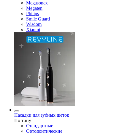
Megasonex
Megaten
Philips
Smile Guard
Wisdom
Xiaomi
Насадки для зубных щеток
По типу
Стандартные
Ортодонтические