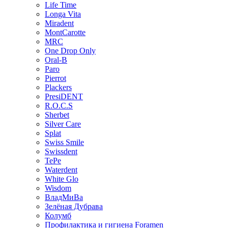
Life Time
Longa Vita
Miradent
MontCarotte
MRC
One Drop Only
Oral-B
Paro
Pierrot
Plackers
PresiDENT
R.O.C.S
Sherbet
Silver Care
Splat
Swiss Smile
Swissdent
TePe
Waterdent
White Glo
Wisdom
ВладМиВа
Зелёная Дубрава
Колумб
Профилактика и гигиена Foramen