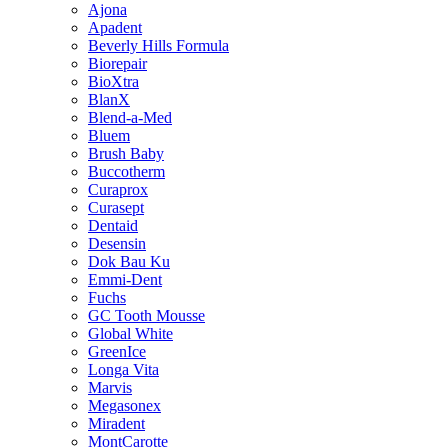
Ajona
Apadent
Beverly Hills Formula
Biorepair
BioXtra
BlanX
Blend-a-Med
Bluem
Brush Baby
Buccotherm
Curaprox
Curasept
Dentaid
Desensin
Dok Bau Ku
Emmi-Dent
Fuchs
GC Tooth Mousse
Global White
GreenIce
Longa Vita
Marvis
Megasonex
Miradent
MontCarotte