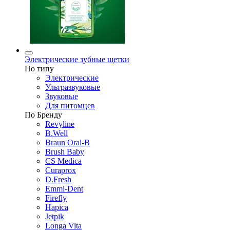
Электрические зубные щетки
По типу
Электрические
Ультразвуковые
Звуковые
Для питомцев
По Бренду
Revyline
B.Well
Braun Oral-B
Brush Baby
CS Medica
Curaprox
D.Fresh
Emmi-Dent
Firefly
Hapica
Jetpik
Longa Vita