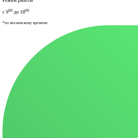
Режим работы
00
00
с 9
до 18
*по московскому времени