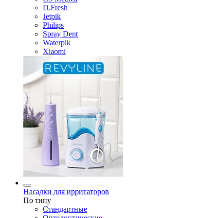
D.Fresh
Jetpik
Philips
Spray Dent
Waterpik
Xiaomi
Насадки для ирригаторов
По типу
Стандартные
Ортодонтические