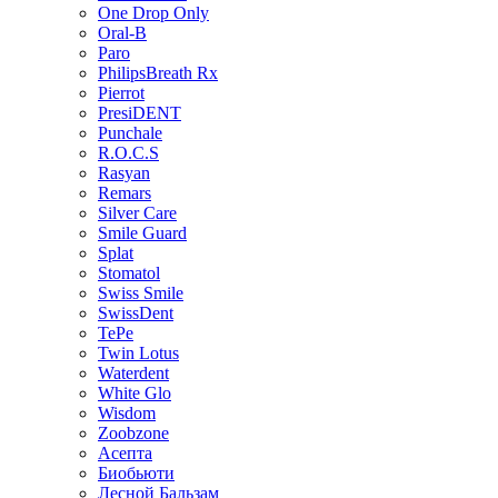
One Drop Only
Oral-B
Paro
PhilipsBreath Rx
Pierrot
PresiDENT
Punchale
R.O.C.S
Rasyan
Remars
Silver Care
Smile Guard
Splat
Stomatol
Swiss Smile
SwissDent
TePe
Twin Lotus
Waterdent
White Glo
Wisdom
Zoobzone
Асепта
Биобьюти
Лесной Бальзам