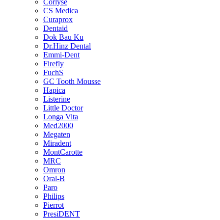
Corlyse
CS Medica
Curaprox
Dentaid
Dok Bau Ku
Dr.Hinz Dental
Emmi-Dent
Firefly
FuchS
GC Tooth Mousse
Hapica
Listerine
Little Doctor
Longa Vita
Med2000
Megaten
Miradent
MontCarotte
MRC
Omron
Oral-B
Paro
Philips
Pierrot
PresiDENT