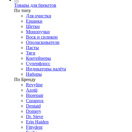
Товары для брекетов
По типу
Для очистки
Ершики
Щетки
Монопучки
Воск и силикон
Ополаскиватели
Пасты
Тяги
Контейнеры
Суперфлосс
Индикаторы налёта
Наборы
По Бренду
Revyline
Azotii
Biorepair
Curaprox
Dentaid
Domery
Dr. Steve
Erin Haiden
Fittydent