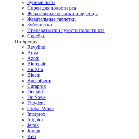
Зубные нити
Спреи для полости рта
Жевательные резинки и леденцы
Жевательные таблетки
Зубочистки
Препараты при сухости полости рта
Скребки
По Бренду
Revyline
Anya
Azotii
Biorepair
BioXtra
Bluem
Buccotherm
Curaprox
Dentaid
Dr. Steve
Fittydent
Global White
Interprox
Irrigator
Jetpik
Jordan
Kerr