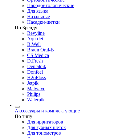
Пародонтологические
Для языка
Назальные
Насадки-щетки
По Бренду
Revyline
AquaJet
B.Well
Braun Oral-B
CS Medica
D.Fresh
Dentalpik
Donfeel
H2oFloss
Jetpik
Matwave
Philips
Waterpik
Аксессуары и комплектующие
По типу
Для ирригаторов
Для зубных щеток
Для тонометров