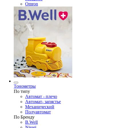
Omron
Тонометры
По типу
Автомат - плечо
Автомат- запястье
Механический
Полуавтомат
По Бренду
B.Well
Nissei