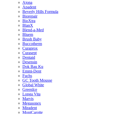
Ajona
Apadent
Beverly Hills Formula
Biorepair
BioXtra
BlanX
Blend-a-Med
Bluem
Brush Baby
Buccotherm
Curaprox
Curasept
Dentaid
Desensin
Dok Bau Ku
Emmi-Dent
Fuchs
GC Tooth Mousse
Global White
GreenIce
Longa Vita
Marvis
Megasonex
Miradent
MontCarotte