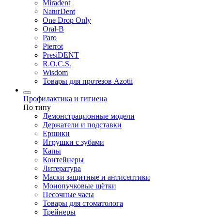
Miradent
NaturDent
One Drop Only
Oral-B
Paro
Pierrot
PresiDENT
R.O.C.S.
Wisdom
Товары для протезов Azotii
Профилактика и гигиена
По типу
Демонстрационные модели
Держатели и подставки
Ершики
Игрушки с зубами
Капы
Контейнеры
Литература
Маски защитные и антисептики
Монопучковые щётки
Песочные часы
Товары для стоматолога
Трейнеры