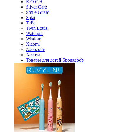
R.O.C.S.
Silver Care
Smile Guard
Splat
TePe
Twin Lotus
Waterpik
Wisdom
Xiaomi
Zoobzone
Асепта
Товары для детей Spongebob