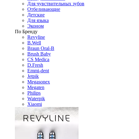
Для чувствительных зубов
Отбеливающие
Детские
Для языка
Эконом
По Бренду
Revyline
B.Well
Braun Oral-B
Brush Baby
CS Medica
D.Fresh
Emmi-dent
Jetpik
Megasonex
Megaten
Philips
Waterpik
Xiaomi