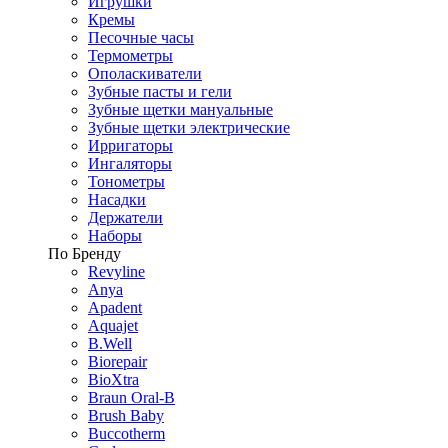
Игрушки
Кремы
Песочные часы
Термометры
Ополаскиватели
Зубные пасты и гели
Зубные щетки мануальные
Зубные щетки электрические
Ирригаторы
Ингаляторы
Тонометры
Насадки
Держатели
Наборы
По Бренду
Revyline
Anya
Apadent
Aquajet
B.Well
Biorepair
BioXtra
Braun Oral-B
Brush Baby
Buccotherm