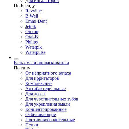
Для ингаляторов
По Бренду
Revyline
B.Well
Emmi-Dent
Jetpik
Omron
Oral-B
Philips
Waterpik
Waterpulse
Бальзамы и ополаскиватели
По типу
От неприятного запаха
Для ирригаторов
Комплексные
Антибактериальные
Для десен
Для чувствительных зубов
Для укрепления эмали
Концентрированные
Отбеливающие
Противовоспалительные
Пенки