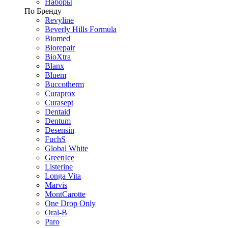
Наборы
По Бренду
Revyline
Beverly Hills Formula
Biomed
Biorepair
BioXtra
Blanx
Bluem
Buccotherm
Curaprox
Curasept
Dentaid
Dentum
Desensin
FuchS
Global White
GreenIce
Listerine
Longa Vita
Marvis
MontCarotte
One Drop Only
Oral-B
Paro