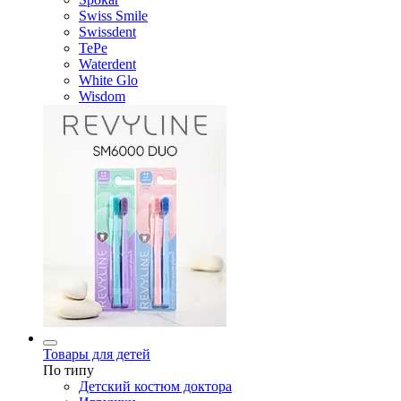
Swiss Smile
Swissdent
TePe
Waterdent
White Glo
Wisdom
Товары для детей
По типу
Детский костюм доктора