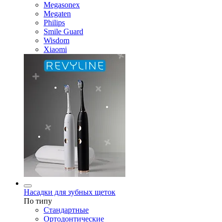
Megasonex
Megaten
Philips
Smile Guard
Wisdom
Xiaomi
Насадки для зубных щеток
По типу
Стандартные
Ортодонтические