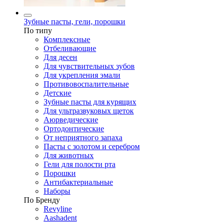
Зубные пасты, гели, порошки
По типу
Комплексные
Отбеливающие
Для десен
Для чувствительных зубов
Для укрепления эмали
Противовоспалительные
Детские
Зубные пасты для курящих
Для ультразвуковых щеток
Аюрведические
Ортодонтические
От неприятного запаха
Пасты с золотом и серебром
Для животных
Гели для полости рта
Порошки
Антибактериальные
Наборы
По Бренду
Revyline
Aashadent