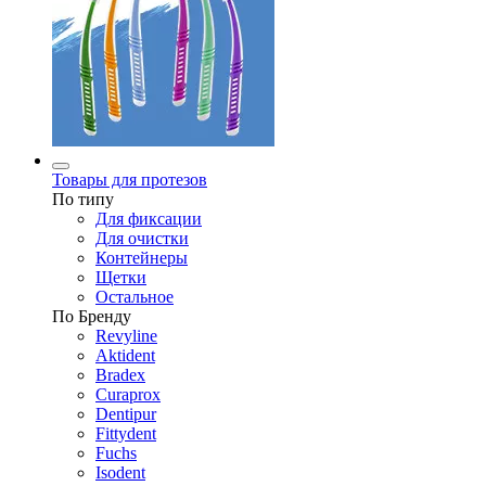
Товары для протезов
По типу
Для фиксации
Для очистки
Контейнеры
Щетки
Остальное
По Бренду
Revyline
Aktident
Bradex
Curaprox
Dentipur
Fittydent
Fuchs
Isodent