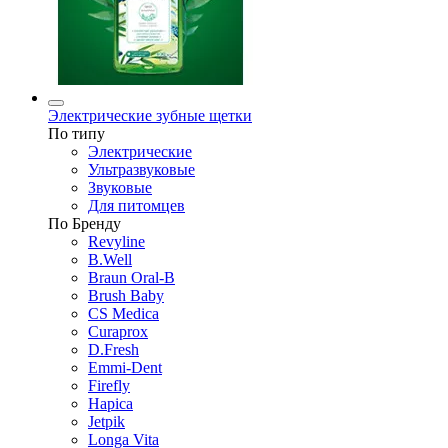
Электрические зубные щетки
По типу
Электрические
Ультразвуковые
Звуковые
Для питомцев
По Бренду
Revyline
B.Well
Braun Oral-B
Brush Baby
CS Medica
Curaprox
D.Fresh
Emmi-Dent
Firefly
Hapica
Jetpik
Longa Vita