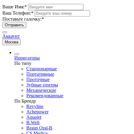
Ваше Имя:
*
Ваш Телефон:
*
Поставьте галочку:
*
Отправить
Аккаунт
Москва
Ирригаторы
По типу
Стационарные
Портативные
Проточные
Зубные центры
Механические
Рекомендованные
По Бренду
Revyline
Achepower
Aquajet
B.Well
Braun Oral-B
CS Medica