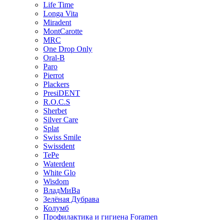
Life Time
Longa Vita
Miradent
MontCarotte
MRC
One Drop Only
Oral-B
Paro
Pierrot
Plackers
PresiDENT
R.O.C.S
Sherbet
Silver Care
Splat
Swiss Smile
Swissdent
TePe
Waterdent
White Glo
Wisdom
ВладМиВа
Зелёная Дубрава
Колумб
Профилактика и гигиена Foramen