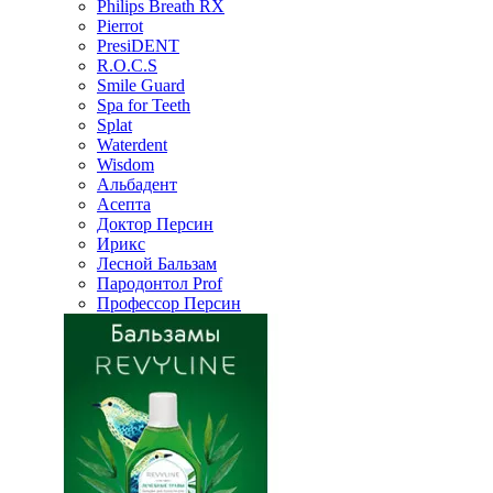
Philips Breath RX
Pierrot
PresiDENT
R.O.C.S
Smile Guard
Spa for Teeth
Splat
Waterdent
Wisdom
Альбадент
Асепта
Доктор Персин
Ирикс
Лесной Бальзам
Пародонтол Prof
Профессор Персин