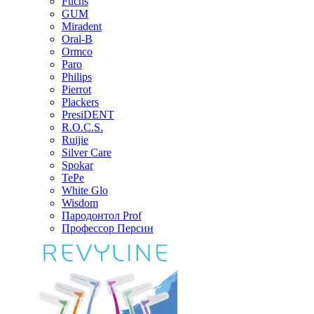
Fuchs
GUM
Miradent
Oral-B
Ormco
Paro
Philips
Pierrot
Plackers
PresiDENT
R.O.C.S.
Ruijie
Silver Care
Spokar
TePe
White Glo
Wisdom
Пародонтол Prof
Профессор Персин