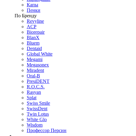
Капы
Пенки
По Бренду
Revyline
ACP
Biorepair
BlanX
Bluem
Dentaid
Global White
Megami
Megasonex
Miradent
Oral-B
PresiDENT
R.O.C.S.
Rasyan
Splat
Swiss Smile
SwissDent
Twin Lotus
White Glo
Wisdom
Профессор Персин