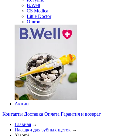
B.Well
CS Medica
Little Doctor
Omron
Акции
Контакты
Доставка
Оплата
Гарантия и возврат
Главная
→
Насадки для зубных щеток
→
Xiaomi
↓