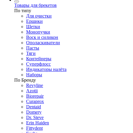
Товары для брекетов
По типу
Для очистки
Ершики
Щетки
Монопучки
Воск и силикон
Ополаскиватели
Пасты
Тяги
Контейнеры
Суперфлосс
Индикаторы налёта
Наборы
По Бренду
Revyline
Azotii
Biorepair
Curaprox
Dentaid
Domery
Dr. Steve
Erin Haiden
Fittydent