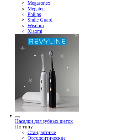
Megasonex
Megaten
Philips
Smile Guard
Wisdom
Xiaomi
Насадки для зубных щеток
По типу
Стандартные
Ортодонтические