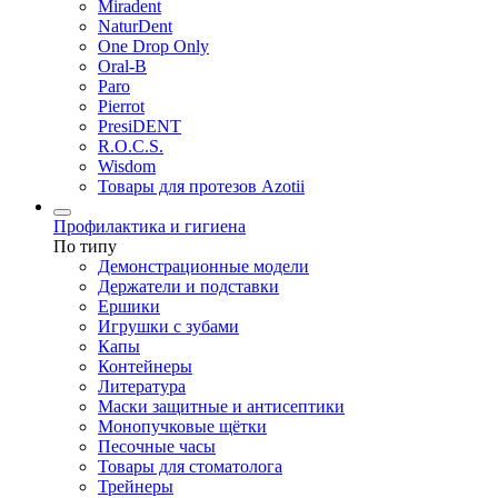
Miradent
NaturDent
One Drop Only
Oral-B
Paro
Pierrot
PresiDENT
R.O.C.S.
Wisdom
Товары для протезов Azotii
Профилактика и гигиена
По типу
Демонстрационные модели
Держатели и подставки
Ершики
Игрушки с зубами
Капы
Контейнеры
Литература
Маски защитные и антисептики
Монопучковые щётки
Песочные часы
Товары для стоматолога
Трейнеры