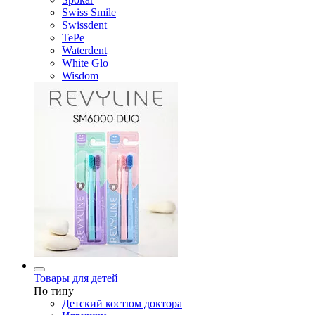
Swiss Smile
Swissdent
TePe
Waterdent
White Glo
Wisdom
Товары для детей
По типу
Детский костюм доктора