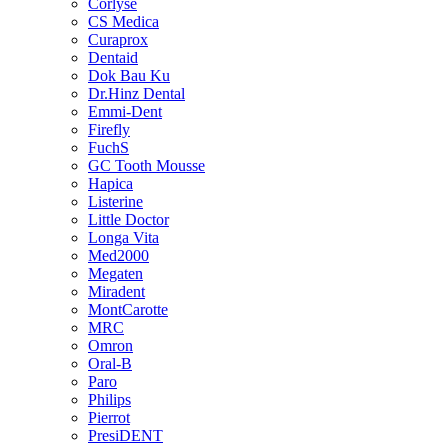
Corlyse
CS Medica
Curaprox
Dentaid
Dok Bau Ku
Dr.Hinz Dental
Emmi-Dent
Firefly
FuchS
GC Tooth Mousse
Hapica
Listerine
Little Doctor
Longa Vita
Med2000
Megaten
Miradent
MontCarotte
MRC
Omron
Oral-B
Paro
Philips
Pierrot
PresiDENT