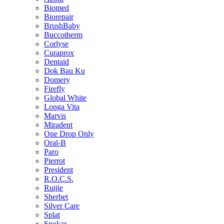
Biomed
Biorepair
BrushBaby
Buccotherm
Corlyse
Curaprox
Dentaid
Dok Bau Ku
Domery
Firefly
Global White
Longa Vita
Marvis
Miradent
One Drop Only
Oral-B
Paro
Pierrot
President
R.O.C.S.
Ruijie
Sherbet
Silver Care
Splat
Spokar