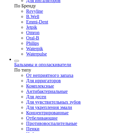
Для ингаляторов
По Бренду
Revyline
B.Well
Emmi-Dent
Jetpik
Omron
Oral-B
Philips
Waterpik
Waterpulse
Бальзамы и ополаскиватели
По типу
От неприятного запаха
Для ирригаторов
Комплексные
Антибактериальные
Для десен
Для чувствительных зубов
Для укрепления эмали
Концентрированные
Отбеливающие
Противовоспалительные
Пенки