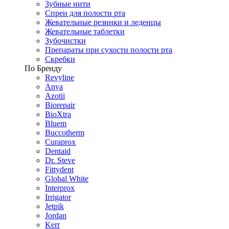
Зубные нити
Спреи для полости рта
Жевательные резинки и леденцы
Жевательные таблетки
Зубочистки
Препараты при сухости полости рта
Скребки
По Бренду
Revyline
Anya
Azotii
Biorepair
BioXtra
Bluem
Buccotherm
Curaprox
Dentaid
Dr. Steve
Fittydent
Global White
Interprox
Irrigator
Jetpik
Jordan
Kerr