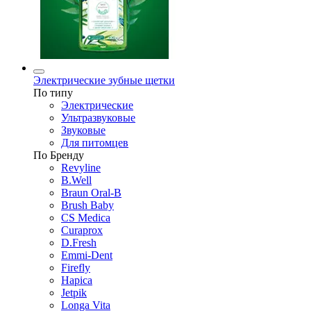
Электрические зубные щетки
По типу
Электрические
Ультразвуковые
Звуковые
Для питомцев
По Бренду
Revyline
B.Well
Braun Oral-B
Brush Baby
CS Medica
Curaprox
D.Fresh
Emmi-Dent
Firefly
Hapica
Jetpik
Longa Vita