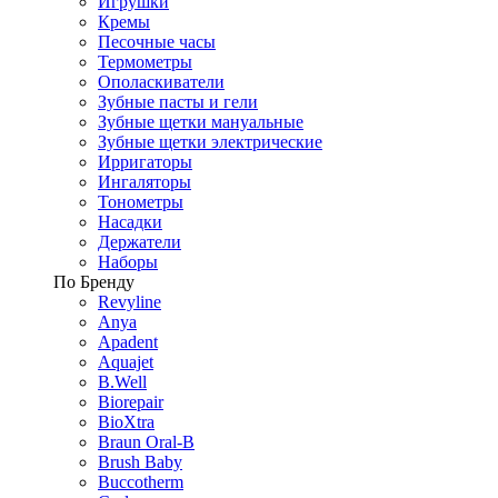
Игрушки
Кремы
Песочные часы
Термометры
Ополаскиватели
Зубные пасты и гели
Зубные щетки мануальные
Зубные щетки электрические
Ирригаторы
Ингаляторы
Тонометры
Насадки
Держатели
Наборы
По Бренду
Revyline
Anya
Apadent
Aquajet
B.Well
Biorepair
BioXtra
Braun Oral-B
Brush Baby
Buccotherm