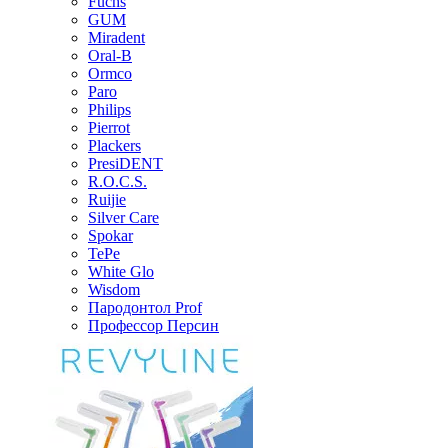
Fuchs
GUM
Miradent
Oral-B
Ormco
Paro
Philips
Pierrot
Plackers
PresiDENT
R.O.C.S.
Ruijie
Silver Care
Spokar
TePe
White Glo
Wisdom
Пародонтол Prof
Профессор Персин