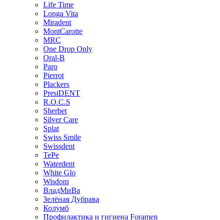
Life Time
Longa Vita
Miradent
MontCarotte
MRC
One Drop Only
Oral-B
Paro
Pierrot
Plackers
PresiDENT
R.O.C.S
Sherbet
Silver Care
Splat
Swiss Smile
Swissdent
TePe
Waterdent
White Glo
Wisdom
ВладМиВа
Зелёная Дубрава
Колумб
Профилактика и гигиена Foramen