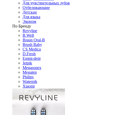
Для чувствительных зубов
Отбеливающие
Детские
Для языка
Эконом
По Бренду
Revyline
B.Well
Braun Oral-B
Brush Baby
CS Medica
D.Fresh
Emmi-dent
Jetpik
Megasonex
Megaten
Philips
Waterpik
Xiaomi