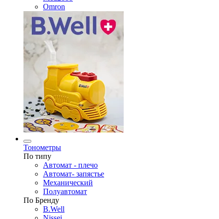
Omron
Тонометры
По типу
Автомат - плечо
Автомат- запястье
Механический
Полуавтомат
По Бренду
B.Well
Nissei