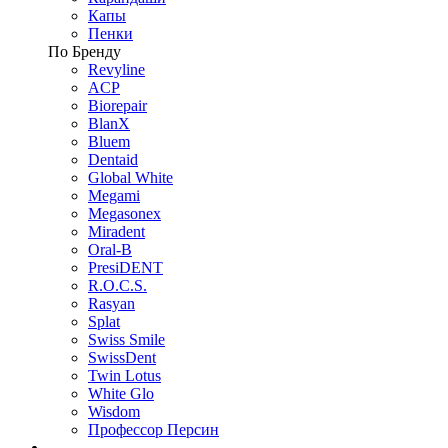
Капы
Пенки
По Бренду
Revyline
ACP
Biorepair
BlanX
Bluem
Dentaid
Global White
Megami
Megasonex
Miradent
Oral-B
PresiDENT
R.O.C.S.
Rasyan
Splat
Swiss Smile
SwissDent
Twin Lotus
White Glo
Wisdom
Профессор Персин