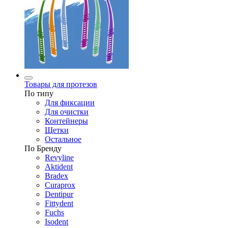
Товары для протезов
По типу
Для фиксации
Для очистки
Контейнеры
Щетки
Остальное
По Бренду
Revyline
Aktident
Bradex
Curaprox
Dentipur
Fittydent
Fuchs
Isodent