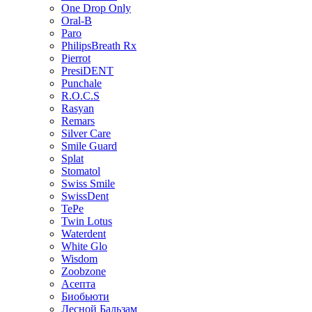
One Drop Only
Oral-B
Paro
PhilipsBreath Rx
Pierrot
PresiDENT
Punchale
R.O.C.S
Rasyan
Remars
Silver Care
Smile Guard
Splat
Stomatol
Swiss Smile
SwissDent
TePe
Twin Lotus
Waterdent
White Glo
Wisdom
Zoobzone
Асепта
Биобьюти
Лесной Бальзам