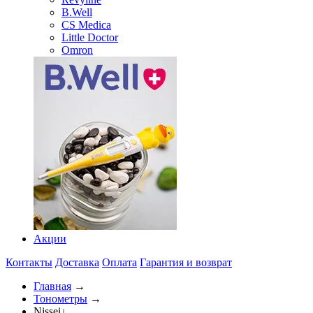
B.Well
CS Medica
Little Doctor
Omron
Акции
Контакты
Доставка
Оплата
Гарантия и возврат
Главная
→
Тонометры
→
Nissei
↓