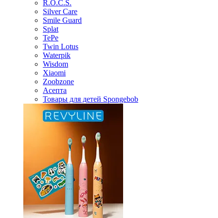
R.O.C.S.
Silver Care
Smile Guard
Splat
TePe
Twin Lotus
Waterpik
Wisdom
Xiaomi
Zoobzone
Асепта
Товары для детей Spongebob