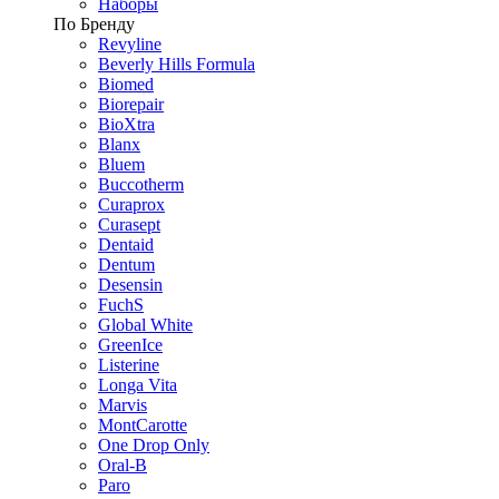
Наборы
По Бренду
Revyline
Beverly Hills Formula
Biomed
Biorepair
BioXtra
Blanx
Bluem
Buccotherm
Curaprox
Curasept
Dentaid
Dentum
Desensin
FuchS
Global White
GreenIce
Listerine
Longa Vita
Marvis
MontCarotte
One Drop Only
Oral-B
Paro