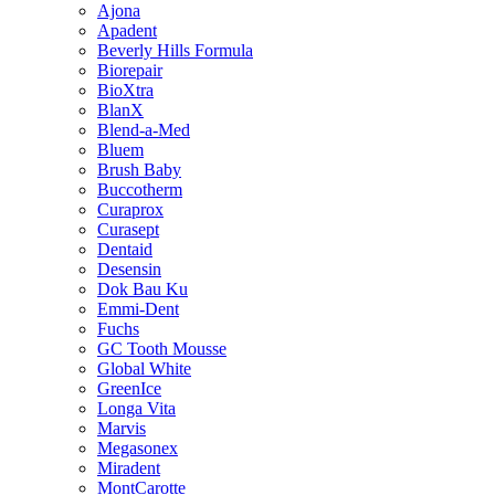
Ajona
Apadent
Beverly Hills Formula
Biorepair
BioXtra
BlanX
Blend-a-Med
Bluem
Brush Baby
Buccotherm
Curaprox
Curasept
Dentaid
Desensin
Dok Bau Ku
Emmi-Dent
Fuchs
GC Tooth Mousse
Global White
GreenIce
Longa Vita
Marvis
Megasonex
Miradent
MontCarotte