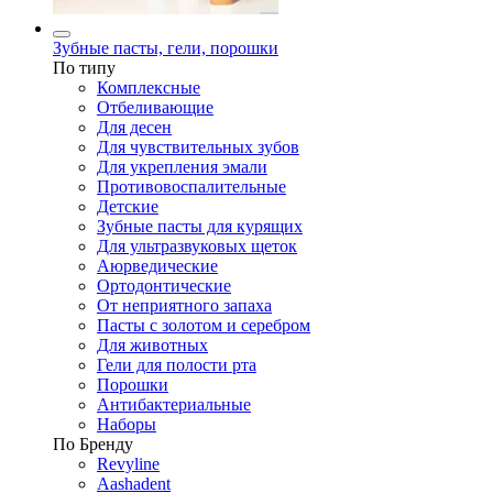
Зубные пасты, гели, порошки
По типу
Комплексные
Отбеливающие
Для десен
Для чувствительных зубов
Для укрепления эмали
Противовоспалительные
Детские
Зубные пасты для курящих
Для ультразвуковых щеток
Аюрведические
Ортодонтические
От неприятного запаха
Пасты с золотом и серебром
Для животных
Гели для полости рта
Порошки
Антибактериальные
Наборы
По Бренду
Revyline
Aashadent