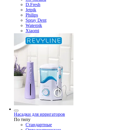
D.Fresh
Jetpik
Philips
Spray Dent
Waterpik
Xiaomi
Насадки для ирригаторов
По типу
Стандартные
Ортодонтические