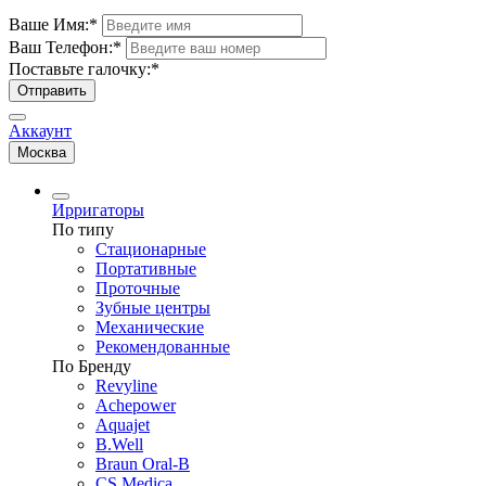
Ваше Имя:
*
Ваш Телефон:
*
Поставьте галочку:
*
Отправить
Аккаунт
Москва
Ирригаторы
По типу
Стационарные
Портативные
Проточные
Зубные центры
Механические
Рекомендованные
По Бренду
Revyline
Achepower
Aquajet
B.Well
Braun Oral-B
CS Medica