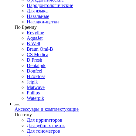
Пародонтологические
Для языка
Назальные
Насадки-щетки
По Бренду
Revyline
AquaJet
B.Well
Braun Oral-B
CS Medica
D.Fresh
Dentalpik
Donfeel
H2oFloss
Jetpik
Matwave
Philips
Waterpik
Аксессуары и комплектующие
По типу
Для ирригаторов
Для зубных щеток
Для тонометров