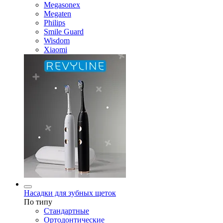
Megasonex
Megaten
Philips
Smile Guard
Wisdom
Xiaomi
Насадки для зубных щеток
По типу
Стандартные
Ортодонтические