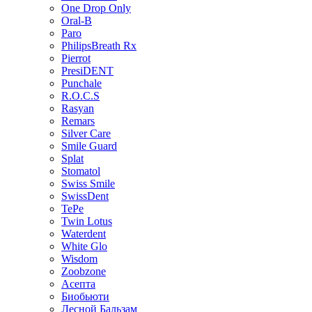
One Drop Only
Oral-B
Paro
PhilipsBreath Rx
Pierrot
PresiDENT
Punchale
R.O.C.S
Rasyan
Remars
Silver Care
Smile Guard
Splat
Stomatol
Swiss Smile
SwissDent
TePe
Twin Lotus
Waterdent
White Glo
Wisdom
Zoobzone
Асепта
Биобьюти
Лесной Бальзам