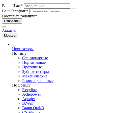
Ваше Имя:
*
Ваш Телефон:
*
Поставьте галочку:
*
Отправить
Аккаунт
Москва
Ирригаторы
По типу
Стационарные
Портативные
Проточные
Зубные центры
Механические
Рекомендованные
По Бренду
Revyline
Achepower
Aquajet
B.Well
Braun Oral-B
CS Medica