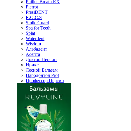
Philips Breath RX
Pierrot
PresiDENT
R.O.C.S
Smile Guard
Spa for Teeth
Splat
Waterdent
Wisdom
Альбадент
Асепта
Доктор Персин
Ирикс
Лесной Бальзам
Пародонтол Prof
Профессор Персин