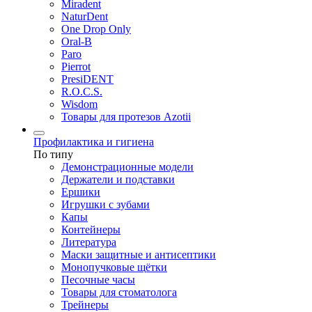
Miradent
NaturDent
One Drop Only
Oral-B
Paro
Pierrot
PresiDENT
R.O.C.S.
Wisdom
Товары для протезов Azotii
Профилактика и гигиена
По типу
Демонстрационные модели
Держатели и подставки
Ершики
Игрушки с зубами
Капы
Контейнеры
Литература
Маски защитные и антисептики
Монопучковые щётки
Песочные часы
Товары для стоматолога
Трейнеры