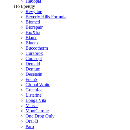
Наборы
По Бренду
Revyline
Beverly Hills Formula
Biomed
Biorepair
BioXtra
Blanx
Bluem
Buccotherm
Curaprox
Curasept
Dentaid
Dentum
Desensin
FuchS
Global White
GreenIce
Listerine
Longa Vita
Marvis
MontCarotte
One Drop Only
Oral-B
Paro