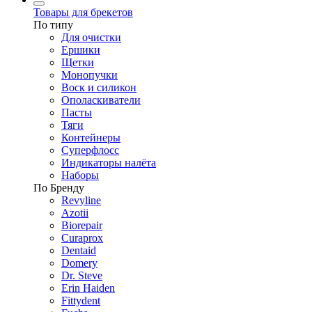
Товары для брекетов
По типу
Для очистки
Ершики
Щетки
Монопучки
Воск и силикон
Ополаскиватели
Пасты
Тяги
Контейнеры
Суперфлосс
Индикаторы налёта
Наборы
По Бренду
Revyline
Azotii
Biorepair
Curaprox
Dentaid
Domery
Dr. Steve
Erin Haiden
Fittydent