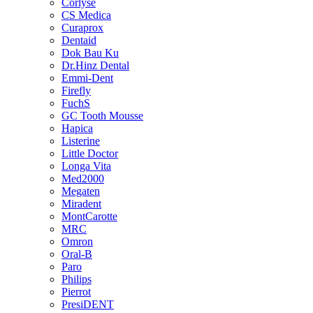
Corlyse
CS Medica
Curaprox
Dentaid
Dok Bau Ku
Dr.Hinz Dental
Emmi-Dent
Firefly
FuchS
GC Tooth Mousse
Hapica
Listerine
Little Doctor
Longa Vita
Med2000
Megaten
Miradent
MontCarotte
MRC
Omron
Oral-B
Paro
Philips
Pierrot
PresiDENT