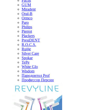
Fuchs
GUM
Miradent
Oral-B
Ormco
Paro
Philips
Pierrot
Plackers
PresiDENT
R.O.C.S.
Ruijie
Silver Care
Spokar
TePe
White Glo
Wisdom
Пародонтол Prof
Профессор Персин