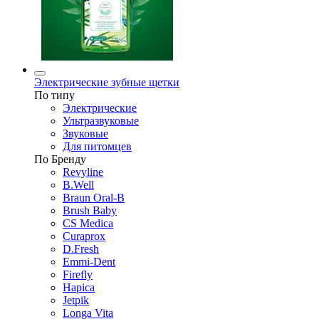
Электрические зубные щетки
По типу
Электрические
Ультразвуковые
Звуковые
Для питомцев
По Бренду
Revyline
B.Well
Braun Oral-B
Brush Baby
CS Medica
Curaprox
D.Fresh
Emmi-Dent
Firefly
Hapica
Jetpik
Longa Vita