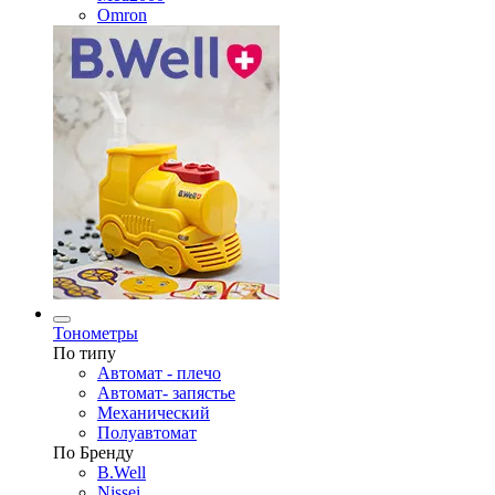
Omron
Тонометры
По типу
Автомат - плечо
Автомат- запястье
Механический
Полуавтомат
По Бренду
B.Well
Nissei