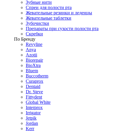
Зубные нити
Спреи для полости рта
Жевательные резинки и леденцы
Жевательные таблетки
Зубочистки
Препараты при сухости полости рта
Скребки
По Бренду
Revyline
Anya
Azotii
Biorepair
BioXtra
Bluem
Buccotherm
Curaprox
Dentaid
Dr. Steve
Fittydent
Global White
Interprox
Irrigator
Jetpik
Jordan
Kerr