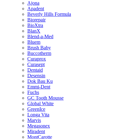
Ajona
Apadent
Beverly Hills Formula
Biorepair
BioXtra
BlanX
Blend-a-Med
Bluem
Brush Baby
Buccotherm
Curaprox
Curasept
Dentaid
Desensin
Dok Bau Ku
Emmi-Dent
Fuchs
GC Tooth Mousse
Global White
GreenIce
Longa Vita
Marvis
Megasonex
Miradent
MontCarotte