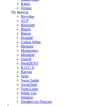
Капы
Пенки
По Бренду
Revyline
ACP
Biorepair
BlanX
Bluem
Dentaid
Global White
Megami
Megasonex
Miradent
Oral-B
PresiDENT
R.O.C.S.
Rasyan
Splat
Swiss Smile
SwissDent
Twin Lotus
White Glo
Wisdom
Профессор Персин