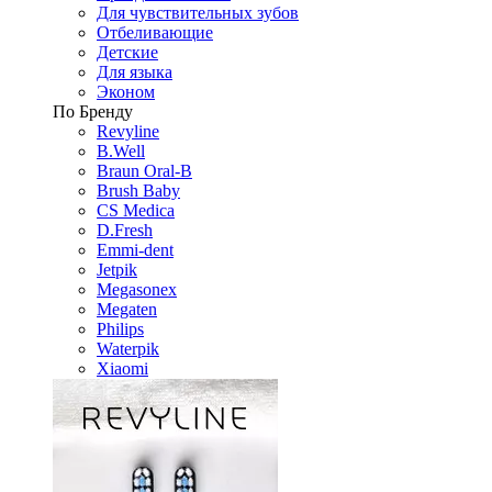
Для чувствительных зубов
Отбеливающие
Детские
Для языка
Эконом
По Бренду
Revyline
B.Well
Braun Oral-B
Brush Baby
CS Medica
D.Fresh
Emmi-dent
Jetpik
Megasonex
Megaten
Philips
Waterpik
Xiaomi