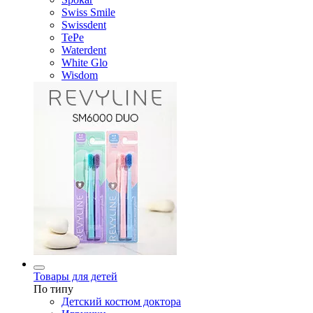
Swiss Smile
Swissdent
TePe
Waterdent
White Glo
Wisdom
Товары для детей
По типу
Детский костюм доктора