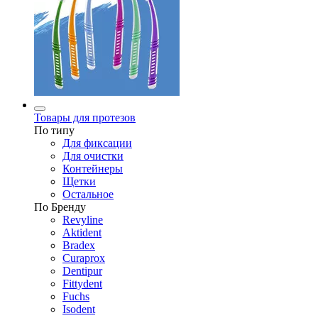
Товары для протезов
По типу
Для фиксации
Для очистки
Контейнеры
Щетки
Остальное
По Бренду
Revyline
Aktident
Bradex
Curaprox
Dentipur
Fittydent
Fuchs
Isodent