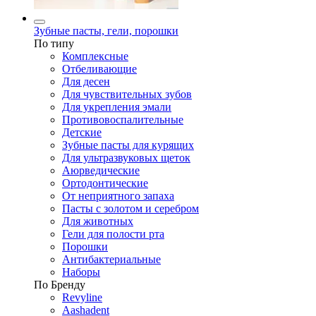
Зубные пасты, гели, порошки
По типу
Комплексные
Отбеливающие
Для десен
Для чувствительных зубов
Для укрепления эмали
Противовоспалительные
Детские
Зубные пасты для курящих
Для ультразвуковых щеток
Аюрведические
Ортодонтические
От неприятного запаха
Пасты с золотом и серебром
Для животных
Гели для полости рта
Порошки
Антибактериальные
Наборы
По Бренду
Revyline
Aashadent