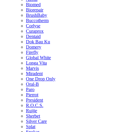
Biomed
Biorepair
BrushBaby
Buccotherm
Corlyse
Curaprox
Dentaid
Dok Bau Ku
Domery
Firefly
Global White
Longa Vita
Marvis
Miradent
One Drop Only
Oral-B
Paro
Pierrot
President
R.O.C.S.
Ruijie
Sherbet
Silver Care
Splat
Spokar