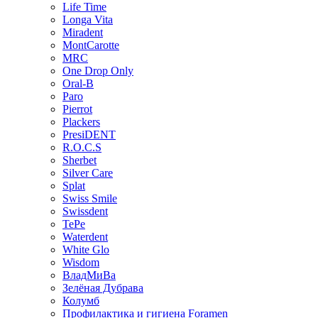
Life Time
Longa Vita
Miradent
MontCarotte
MRC
One Drop Only
Oral-B
Paro
Pierrot
Plackers
PresiDENT
R.O.C.S
Sherbet
Silver Care
Splat
Swiss Smile
Swissdent
TePe
Waterdent
White Glo
Wisdom
ВладМиВа
Зелёная Дубрава
Колумб
Профилактика и гигиена Foramen