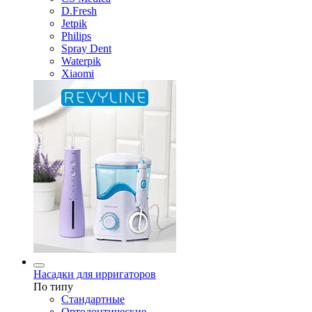
D.Fresh
Jetpik
Philips
Spray Dent
Waterpik
Xiaomi
Насадки для ирригаторов
По типу
Стандартные
Ортодонтические