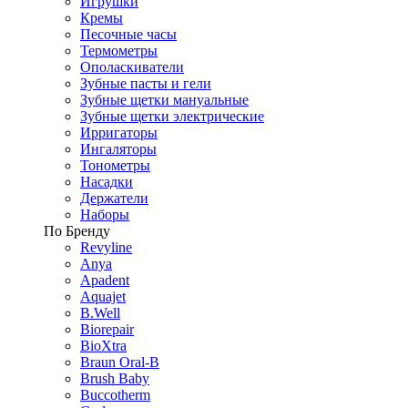
Игрушки
Кремы
Песочные часы
Термометры
Ополаскиватели
Зубные пасты и гели
Зубные щетки мануальные
Зубные щетки электрические
Ирригаторы
Ингаляторы
Тонометры
Насадки
Держатели
Наборы
По Бренду
Revyline
Anya
Apadent
Aquajet
B.Well
Biorepair
BioXtra
Braun Oral-B
Brush Baby
Buccotherm