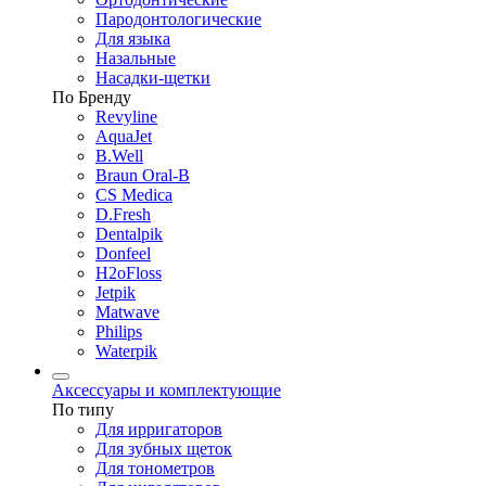
Пародонтологические
Для языка
Назальные
Насадки-щетки
По Бренду
Revyline
AquaJet
B.Well
Braun Oral-B
CS Medica
D.Fresh
Dentalpik
Donfeel
H2oFloss
Jetpik
Matwave
Philips
Waterpik
Аксессуары и комплектующие
По типу
Для ирригаторов
Для зубных щеток
Для тонометров