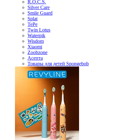
R.O.C.S.
Silver Care
Smile Guard
Splat
TePe
Twin Lotus
Waterpik
Wisdom
Xiaomi
Zoobzone
Асепта
Товары для детей Spongebob