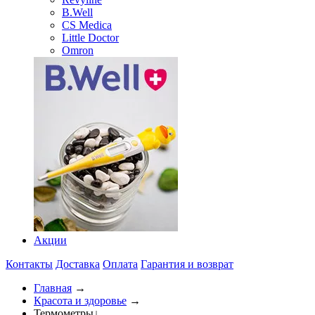
B.Well
CS Medica
Little Doctor
Omron
Акции
Контакты
Доставка
Оплата
Гарантия и возврат
Главная
→
Красота и здоровье
→
Термометры
↓