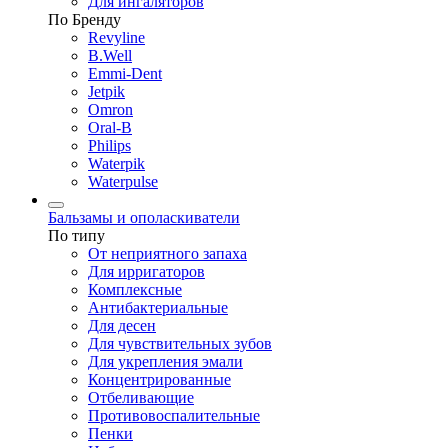
Для ингаляторов
По Бренду
Revyline
B.Well
Emmi-Dent
Jetpik
Omron
Oral-B
Philips
Waterpik
Waterpulse
Бальзамы и ополаскиватели
По типу
От неприятного запаха
Для ирригаторов
Комплексные
Антибактериальные
Для десен
Для чувствительных зубов
Для укрепления эмали
Концентрированные
Отбеливающие
Противовоспалительные
Пенки