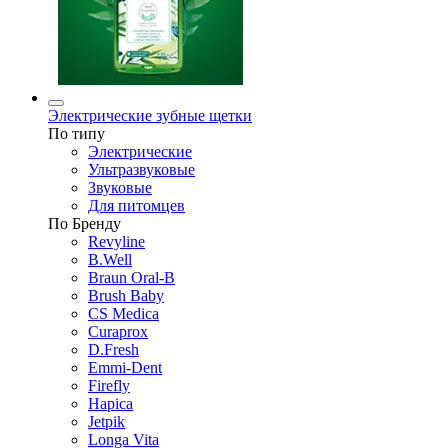
Электрические зубные щетки
По типу
Электрические
Ультразвуковые
Звуковые
Для питомцев
По Бренду
Revyline
B.Well
Braun Oral-B
Brush Baby
CS Medica
Curaprox
D.Fresh
Emmi-Dent
Firefly
Hapica
Jetpik
Longa Vita