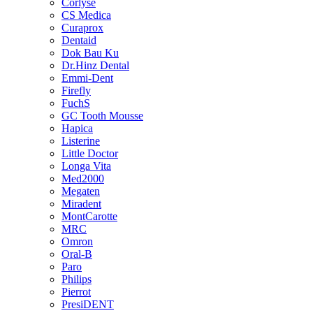
Corlyse
CS Medica
Curaprox
Dentaid
Dok Bau Ku
Dr.Hinz Dental
Emmi-Dent
Firefly
FuchS
GC Tooth Mousse
Hapica
Listerine
Little Doctor
Longa Vita
Med2000
Megaten
Miradent
MontCarotte
MRC
Omron
Oral-B
Paro
Philips
Pierrot
PresiDENT