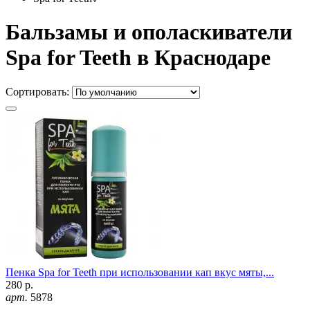
Бальзамы и ополаскиватели
Spa for Teeth в Краснодаре
Сортировать:
Пенка Spa for Teeth при использовании кап вкус мяты,...
280 р.
арт.
5878