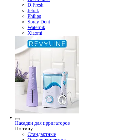
D.Fresh
Jetpik
Philips
Spray Dent
Waterpik
Xiaomi
Насадки для ирригаторов
По типу
Стандартные
Ортодонтические