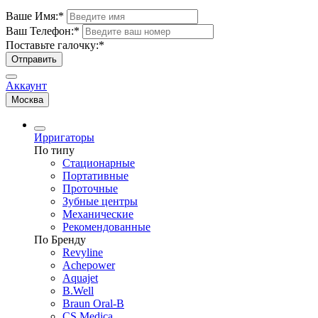
Ваше Имя:
*
Ваш Телефон:
*
Поставьте галочку:
*
Отправить
Аккаунт
Москва
Ирригаторы
По типу
Стационарные
Портативные
Проточные
Зубные центры
Механические
Рекомендованные
По Бренду
Revyline
Achepower
Aquajet
B.Well
Braun Oral-B
CS Medica