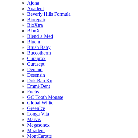
Ajona
Apadent
Beverly Hills Formula
Biorepair
BioXtra
BlanX
Blend-a-Med
Bluem
Brush Baby
Buccotherm
Curaprox
Curasept
Dentaid
Desensin
Dok Bau Ku
Emmi-Dent
Fuchs
GC Tooth Mousse
Global White
GreenIce
Longa Vita
Marvis
Megasonex
Miradent
MontCarotte