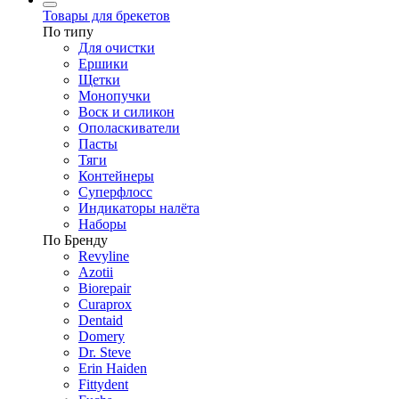
Товары для брекетов
По типу
Для очистки
Ершики
Щетки
Монопучки
Воск и силикон
Ополаскиватели
Пасты
Тяги
Контейнеры
Суперфлосс
Индикаторы налёта
Наборы
По Бренду
Revyline
Azotii
Biorepair
Curaprox
Dentaid
Domery
Dr. Steve
Erin Haiden
Fittydent