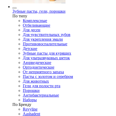
Зубные пасты, гели, порошки
По типу
Комплексные
Отбеливающие
Для десен
Для чувствительных зубов
Для укрепления эмали
Противовоспалительные
Детские
Зубные пасты для курящих
Для ультразвуковых щеток
Аюрведические
Ортодонтические
От неприятного запаха
Пасты с золотом и серебром
Для животных
Гели для полости рта
Порошки
Антибактериальные
Наборы
По Бренду
Revyline
Aashadent