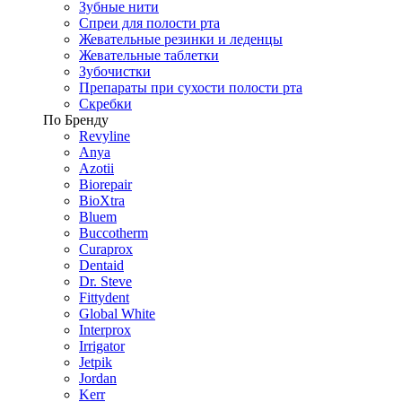
Зубные нити
Спреи для полости рта
Жевательные резинки и леденцы
Жевательные таблетки
Зубочистки
Препараты при сухости полости рта
Скребки
По Бренду
Revyline
Anya
Azotii
Biorepair
BioXtra
Bluem
Buccotherm
Curaprox
Dentaid
Dr. Steve
Fittydent
Global White
Interprox
Irrigator
Jetpik
Jordan
Kerr