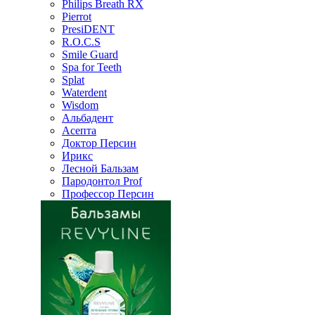
Philips Breath RX
Pierrot
PresiDENT
R.O.C.S
Smile Guard
Spa for Teeth
Splat
Waterdent
Wisdom
Альбадент
Асепта
Доктор Персин
Ирикс
Лесной Бальзам
Пародонтол Prof
Профессор Персин