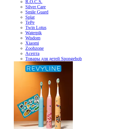
R.O.C.S.
Silver Care
Smile Guard
Splat
TePe
Twin Lotus
Waterpik
Wisdom
Xiaomi
Zoobzone
Асепта
Товары для детей Spongebob