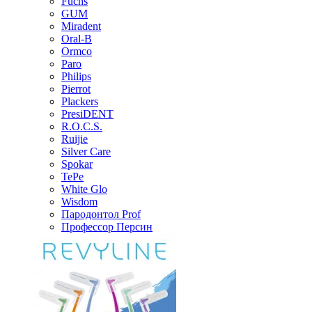
Fuchs
GUM
Miradent
Oral-B
Ormco
Paro
Philips
Pierrot
Plackers
PresiDENT
R.O.C.S.
Ruijie
Silver Care
Spokar
TePe
White Glo
Wisdom
Пародонтол Prof
Профессор Персин