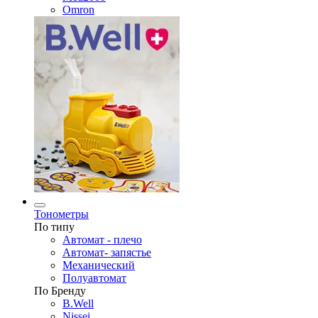
Omron
Тонометры
По типу
Автомат - плечо
Автомат- запястье
Механический
Полуавтомат
По Бренду
B.Well
Nissei