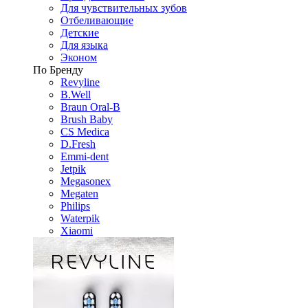
Для чувствительных зубов
Отбеливающие
Детские
Для языка
Эконом
По Бренду
Revyline
B.Well
Braun Oral-B
Brush Baby
CS Medica
D.Fresh
Emmi-dent
Jetpik
Megasonex
Megaten
Philips
Waterpik
Xiaomi