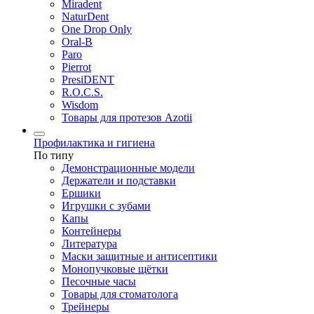
Miradent
NaturDent
One Drop Only
Oral-B
Paro
Pierrot
PresiDENT
R.O.C.S.
Wisdom
Товары для протезов Azotii
Профилактика и гигиена
По типу
Демонстрационные модели
Держатели и подставки
Ершики
Игрушки с зубами
Капы
Контейнеры
Литература
Маски защитные и антисептики
Монопучковые щётки
Песочные часы
Товары для стоматолога
Трейнеры