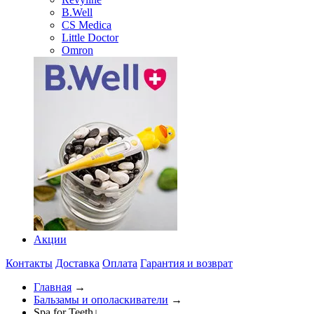
B.Well
CS Medica
Little Doctor
Omron
Акции
Контакты
Доставка
Оплата
Гарантия и возврат
Главная
→
Бальзамы и ополаскиватели
→
Spa for Teeth
↓