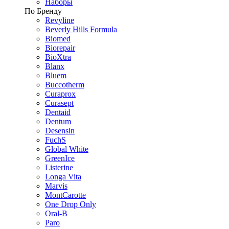
Наборы
По Бренду
Revyline
Beverly Hills Formula
Biomed
Biorepair
BioXtra
Blanx
Bluem
Buccotherm
Curaprox
Curasept
Dentaid
Dentum
Desensin
FuchS
Global White
GreenIce
Listerine
Longa Vita
Marvis
MontCarotte
One Drop Only
Oral-B
Paro