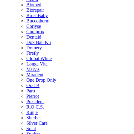
Biomed
Biorepair
BrushBaby
Buccotherm
Corlyse
Curaprox
Dentaid
Dok Bau Ku
Domery
Firefly
Global White
Longa Vita
Marvis
Miradent
One Drop Only
Oral-B
Paro
Pierrot
President
R.O.C.S.
Ruijie
Sherbet
Silver Care
Splat
Spokar