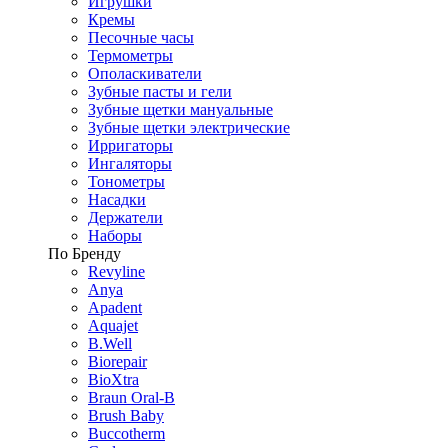
Игрушки
Кремы
Песочные часы
Термометры
Ополаскиватели
Зубные пасты и гели
Зубные щетки мануальные
Зубные щетки электрические
Ирригаторы
Ингаляторы
Тонометры
Насадки
Держатели
Наборы
По Бренду
Revyline
Anya
Apadent
Aquajet
B.Well
Biorepair
BioXtra
Braun Oral-B
Brush Baby
Buccotherm