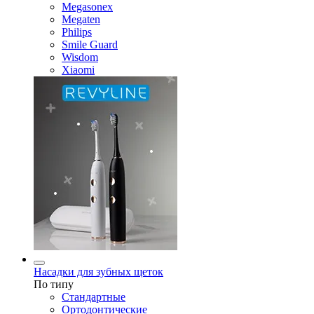
Megasonex
Megaten
Philips
Smile Guard
Wisdom
Xiaomi
Насадки для зубных щеток
По типу
Стандартные
Ортодонтические