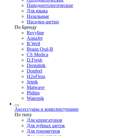
Пародонтологические
Для языка
Назальные
Насадки-щетки
По Бренду
Revyline
AquaJet
B.Well
Braun Oral-B
CS Medica
D.Fresh
Dentalpik
Donfeel
H2oFloss
Jetpik
Matwave
Philips
Waterpik
Аксессуары и комплектующие
По типу
Для ирригаторов
Для зубных щеток
Для тонометров