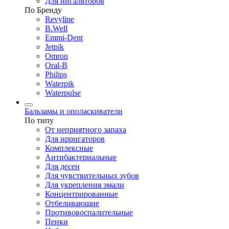
Для ингаляторов
По Бренду
Revyline
B.Well
Emmi-Dent
Jetpik
Omron
Oral-B
Philips
Waterpik
Waterpulse
Бальзамы и ополаскиватели
По типу
От неприятного запаха
Для ирригаторов
Комплексные
Антибактериальные
Для десен
Для чувствительных зубов
Для укрепления эмали
Концентрированные
Отбеливающие
Противовоспалительные
Пенки