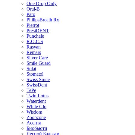
One Drop Only
Oral-B
Paro
PhilipsBreath Rx
Pierrot
PresiDENT
Punchale
R.O.C.S
Rasyan
Remars
Silver Care
Smile Guard
Splat
Stomatol
Swiss Smile
SwissDent
TePe
Twin Lotus
Waterdent
White Glo
Wisdom
Zoobzone
Асепта
Биобьюти
Лесной Бальзам