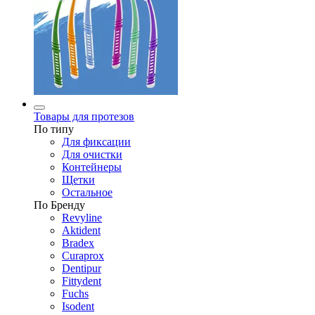
Товары для протезов
По типу
Для фиксации
Для очистки
Контейнеры
Щетки
Остальное
По Бренду
Revyline
Aktident
Bradex
Curaprox
Dentipur
Fittydent
Fuchs
Isodent