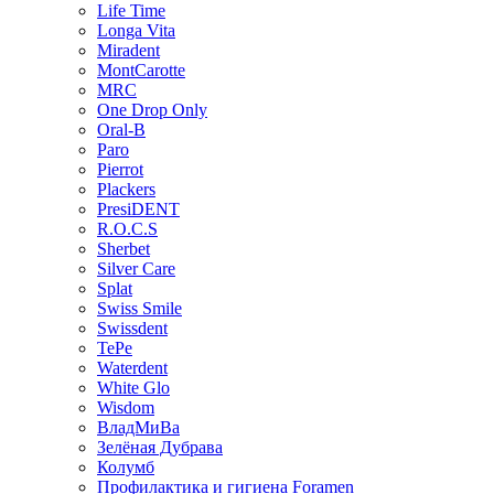
Life Time
Longa Vita
Miradent
MontCarotte
MRC
One Drop Only
Oral-B
Paro
Pierrot
Plackers
PresiDENT
R.O.C.S
Sherbet
Silver Care
Splat
Swiss Smile
Swissdent
TePe
Waterdent
White Glo
Wisdom
ВладМиВа
Зелёная Дубрава
Колумб
Профилактика и гигиена Foramen