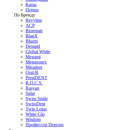
Капы
Пенки
По Бренду
Revyline
ACP
Biorepair
BlanX
Bluem
Dentaid
Global White
Megami
Megasonex
Miradent
Oral-B
PresiDENT
R.O.C.S.
Rasyan
Splat
Swiss Smile
SwissDent
Twin Lotus
White Glo
Wisdom
Профессор Персин