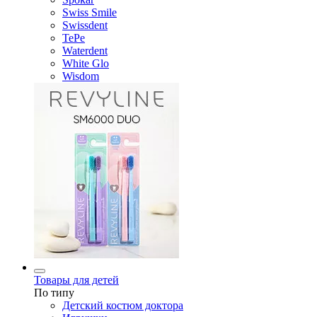
Swiss Smile
Swissdent
TePe
Waterdent
White Glo
Wisdom
Товары для детей
По типу
Детский костюм доктора