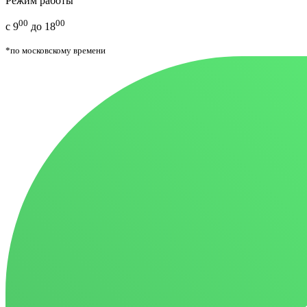
Режим работы
00
00
с 9
до 18
*по московскому времени