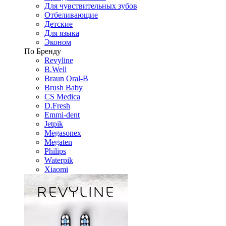
Для чувствительных зубов
Отбеливающие
Детские
Для языка
Эконом
По Бренду
Revyline
B.Well
Braun Oral-B
Brush Baby
CS Medica
D.Fresh
Emmi-dent
Jetpik
Megasonex
Megaten
Philips
Waterpik
Xiaomi