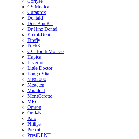
Corlyse
CS Medica
Curaprox
Dentaid
Dok Bau Ku
Dr.Hinz Dental
Emmi-Dent
Firefly
FuchS
GC Tooth Mousse
Hapica
Listerine
Little Doctor
Longa Vita
Med2000
Megaten
Miradent
MontCarotte
MRC
Omron
Oral-B
Paro
Philips
Pierrot
PresiDENT