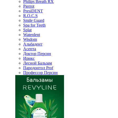
Philips Breath RX
Pierrot
PresiDENT
R.O.C.S
Smile Guard
Spa for Teeth
Splat
Waterdent
Wisdom
Альбадент
Асепта
Доктор Персин
Ирикс
Лесной Бальзам
Пародонтол Prof
Профессор Персин