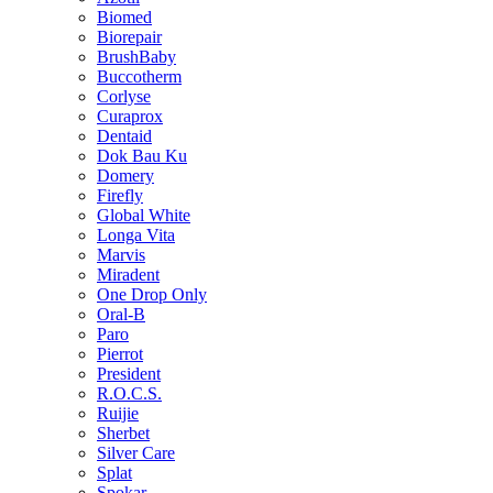
Biomed
Biorepair
BrushBaby
Buccotherm
Corlyse
Curaprox
Dentaid
Dok Bau Ku
Domery
Firefly
Global White
Longa Vita
Marvis
Miradent
One Drop Only
Oral-B
Paro
Pierrot
President
R.O.C.S.
Ruijie
Sherbet
Silver Care
Splat
Spokar