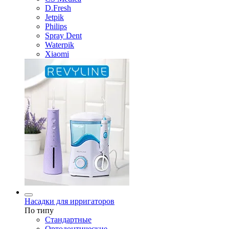
D.Fresh
Jetpik
Philips
Spray Dent
Waterpik
Xiaomi
Насадки для ирригаторов
По типу
Стандартные
Ортодонтические