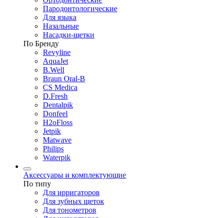
Пародонтологические
Для языка
Назальные
Насадки-щетки
По Бренду
Revyline
AquaJet
B.Well
Braun Oral-B
CS Medica
D.Fresh
Dentalpik
Donfeel
H2oFloss
Jetpik
Matwave
Philips
Waterpik
Аксессуары и комплектующие
По типу
Для ирригаторов
Для зубных щеток
Для тонометров