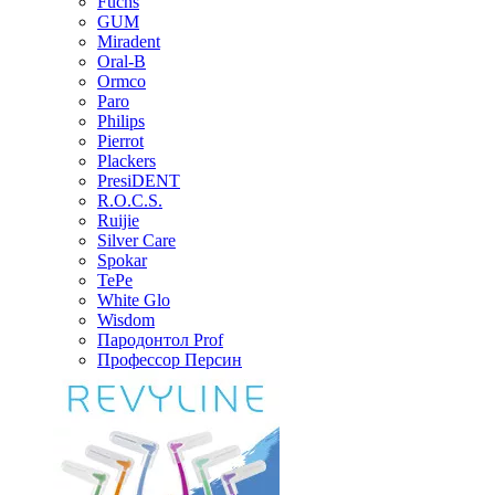
Fuchs
GUM
Miradent
Oral-B
Ormco
Paro
Philips
Pierrot
Plackers
PresiDENT
R.O.C.S.
Ruijie
Silver Care
Spokar
TePe
White Glo
Wisdom
Пародонтол Prof
Профессор Персин