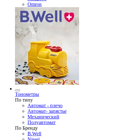
Omron
Тонометры
По типу
Автомат - плечо
Автомат- запястье
Механический
Полуавтомат
По Бренду
B.Well
Nissei