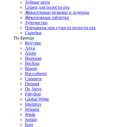
Зубные нити
Спреи для полости рта
Жевательные резинки и леденцы
Жевательные таблетки
Зубочистки
Препараты при сухости полости рта
Скребки
По Бренду
Revyline
Anya
Azotii
Biorepair
BioXtra
Bluem
Buccotherm
Curaprox
Dentaid
Dr. Steve
Fittydent
Global White
Interprox
Irrigator
Jetpik
Jordan
Kerr