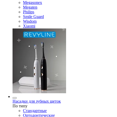
Megasonex
Megaten
Philips
Smile Guard
Wisdom
Xiaomi
Насадки для зубных щеток
По типу
Стандартные
Ортодонтические