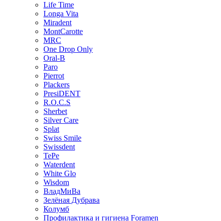
Life Time
Longa Vita
Miradent
MontCarotte
MRC
One Drop Only
Oral-B
Paro
Pierrot
Plackers
PresiDENT
R.O.C.S
Sherbet
Silver Care
Splat
Swiss Smile
Swissdent
TePe
Waterdent
White Glo
Wisdom
ВладМиВа
Зелёная Дубрава
Колумб
Профилактика и гигиена Foramen