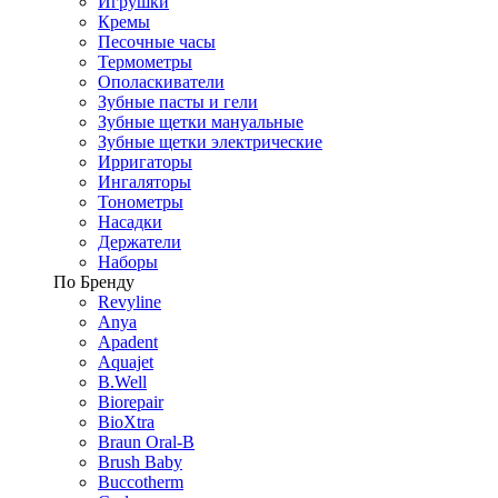
Игрушки
Кремы
Песочные часы
Термометры
Ополаскиватели
Зубные пасты и гели
Зубные щетки мануальные
Зубные щетки электрические
Ирригаторы
Ингаляторы
Тонометры
Насадки
Держатели
Наборы
По Бренду
Revyline
Anya
Apadent
Aquajet
B.Well
Biorepair
BioXtra
Braun Oral-B
Brush Baby
Buccotherm