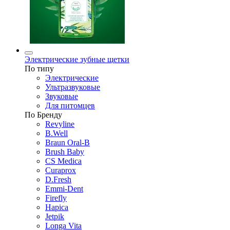
Электрические зубные щетки
По типу
Электрические
Ультразвуковые
Звуковые
Для питомцев
По Бренду
Revyline
B.Well
Braun Oral-B
Brush Baby
CS Medica
Curaprox
D.Fresh
Emmi-Dent
Firefly
Hapica
Jetpik
Longa Vita