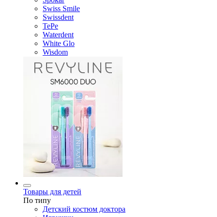
Swiss Smile
Swissdent
TePe
Waterdent
White Glo
Wisdom
Товары для детей
По типу
Детский костюм доктора