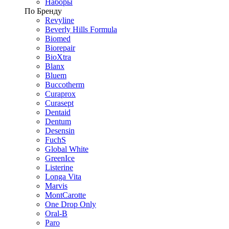
Наборы
По Бренду
Revyline
Beverly Hills Formula
Biomed
Biorepair
BioXtra
Blanx
Bluem
Buccotherm
Curaprox
Curasept
Dentaid
Dentum
Desensin
FuchS
Global White
GreenIce
Listerine
Longa Vita
Marvis
MontCarotte
One Drop Only
Oral-B
Paro