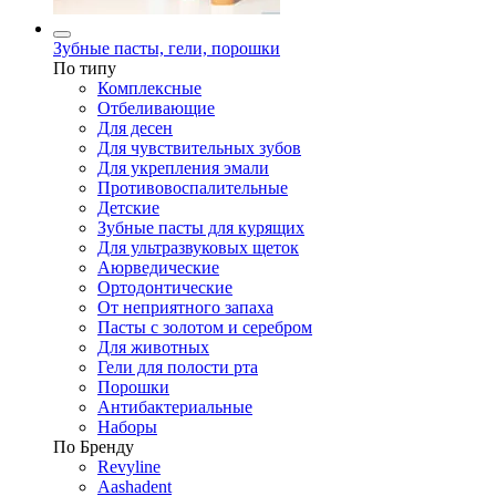
Зубные пасты, гели, порошки
По типу
Комплексные
Отбеливающие
Для десен
Для чувствительных зубов
Для укрепления эмали
Противовоспалительные
Детские
Зубные пасты для курящих
Для ультразвуковых щеток
Аюрведические
Ортодонтические
От неприятного запаха
Пасты с золотом и серебром
Для животных
Гели для полости рта
Порошки
Антибактериальные
Наборы
По Бренду
Revyline
Aashadent