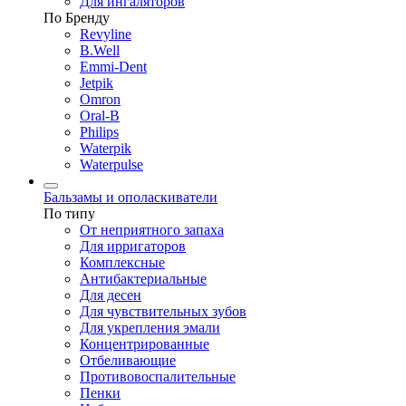
Для ингаляторов
По Бренду
Revyline
B.Well
Emmi-Dent
Jetpik
Omron
Oral-B
Philips
Waterpik
Waterpulse
Бальзамы и ополаскиватели
По типу
От неприятного запаха
Для ирригаторов
Комплексные
Антибактериальные
Для десен
Для чувствительных зубов
Для укрепления эмали
Концентрированные
Отбеливающие
Противовоспалительные
Пенки