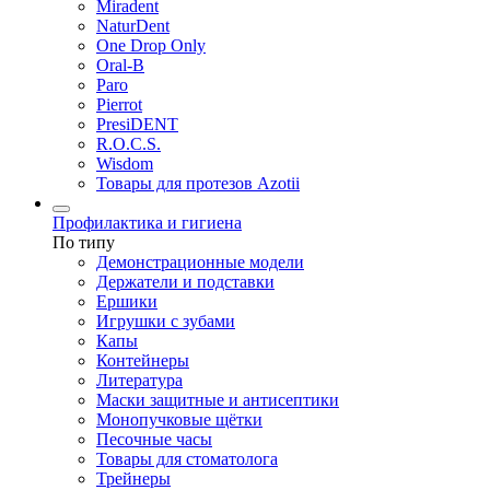
Miradent
NaturDent
One Drop Only
Oral-B
Paro
Pierrot
PresiDENT
R.O.C.S.
Wisdom
Товары для протезов Azotii
Профилактика и гигиена
По типу
Демонстрационные модели
Держатели и подставки
Ершики
Игрушки с зубами
Капы
Контейнеры
Литература
Маски защитные и антисептики
Монопучковые щётки
Песочные часы
Товары для стоматолога
Трейнеры