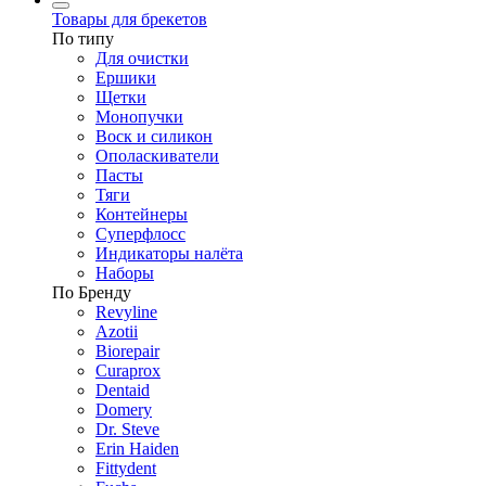
Товары для брекетов
По типу
Для очистки
Ершики
Щетки
Монопучки
Воск и силикон
Ополаскиватели
Пасты
Тяги
Контейнеры
Суперфлосс
Индикаторы налёта
Наборы
По Бренду
Revyline
Azotii
Biorepair
Curaprox
Dentaid
Domery
Dr. Steve
Erin Haiden
Fittydent