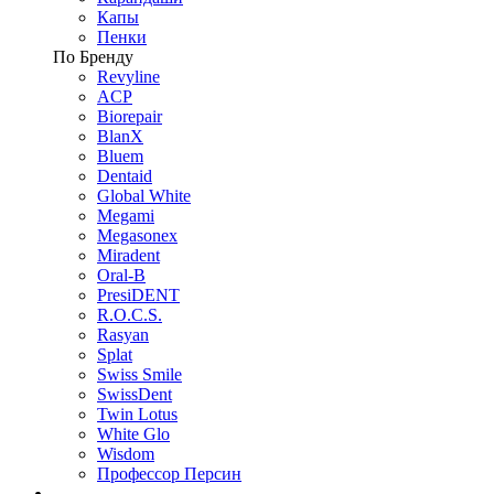
Капы
Пенки
По Бренду
Revyline
ACP
Biorepair
BlanX
Bluem
Dentaid
Global White
Megami
Megasonex
Miradent
Oral-B
PresiDENT
R.O.C.S.
Rasyan
Splat
Swiss Smile
SwissDent
Twin Lotus
White Glo
Wisdom
Профессор Персин