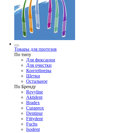
Товары для протезов
По типу
Для фиксации
Для очистки
Контейнеры
Щетки
Остальное
По Бренду
Revyline
Aktident
Bradex
Curaprox
Dentipur
Fittydent
Fuchs
Isodent