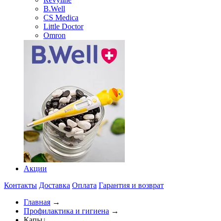
B.Well
CS Medica
Little Doctor
Omron
Акции
Контакты
Доставка
Оплата
Гарантия и возврат
Главная
→
Профилактика и гигиена
→
Капы
↓