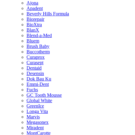
Ajona
Apadent
Beverly Hills Formula
Biorepair
BioXtra
BlanX
Blend-a-Med
Bluem
Brush Baby
Buccotherm
Curaprox
Curasept
Dentaid
Desensin
Dok Bau Ku
Emmi-Dent
Fuchs
GC Tooth Mousse
Global White
GreenIce
Longa Vita
Marvis
Megasonex
Miradent
MontCarotte