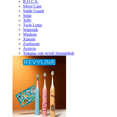
R.O.C.S.
Silver Care
Smile Guard
Splat
TePe
Twin Lotus
Waterpik
Wisdom
Xiaomi
Zoobzone
Асепта
Товары для детей Spongebob