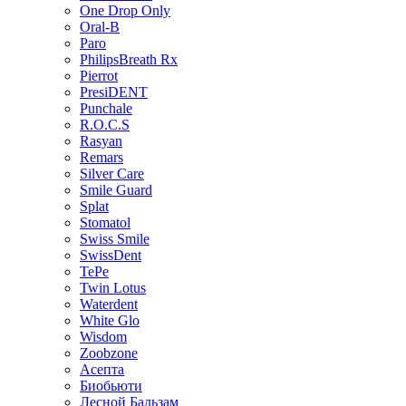
One Drop Only
Oral-B
Paro
PhilipsBreath Rx
Pierrot
PresiDENT
Punchale
R.O.C.S
Rasyan
Remars
Silver Care
Smile Guard
Splat
Stomatol
Swiss Smile
SwissDent
TePe
Twin Lotus
Waterdent
White Glo
Wisdom
Zoobzone
Асепта
Биобьюти
Лесной Бальзам