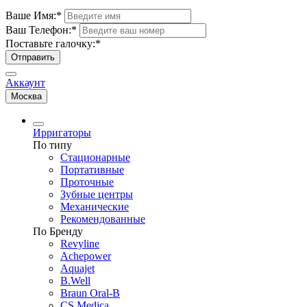
Ваше Имя:
*
Ваш Телефон:
*
Поставьте галочку:
*
Отправить
Аккаунт
Москва
Ирригаторы
По типу
Стационарные
Портативные
Проточные
Зубные центры
Механические
Рекомендованные
По Бренду
Revyline
Achepower
Aquajet
B.Well
Braun Oral-B
CS Medica