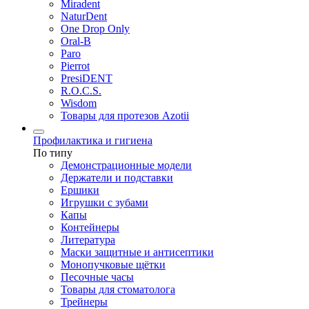
Miradent
NaturDent
One Drop Only
Oral-B
Paro
Pierrot
PresiDENT
R.O.C.S.
Wisdom
Товары для протезов Azotii
Профилактика и гигиена
По типу
Демонстрационные модели
Держатели и подставки
Ершики
Игрушки с зубами
Капы
Контейнеры
Литература
Маски защитные и антисептики
Монопучковые щётки
Песочные часы
Товары для стоматолога
Трейнеры