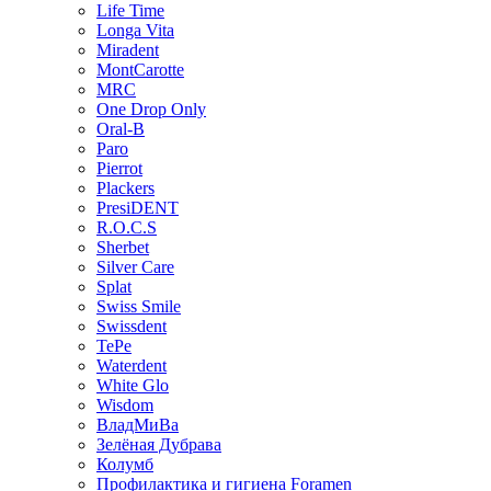
Life Time
Longa Vita
Miradent
MontCarotte
MRC
One Drop Only
Oral-B
Paro
Pierrot
Plackers
PresiDENT
R.O.C.S
Sherbet
Silver Care
Splat
Swiss Smile
Swissdent
TePe
Waterdent
White Glo
Wisdom
ВладМиВа
Зелёная Дубрава
Колумб
Профилактика и гигиена Foramen