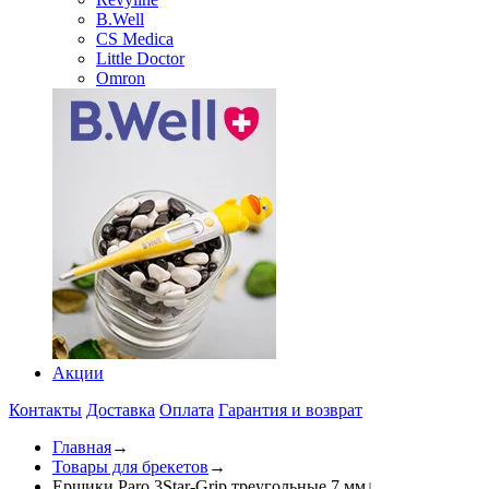
B.Well
CS Medica
Little Doctor
Omron
Акции
Контакты
Доставка
Оплата
Гарантия и возврат
Главная
→
Товары для брекетов
→
Ершики Paro 3Star-Grip треугольные 7 мм
↓