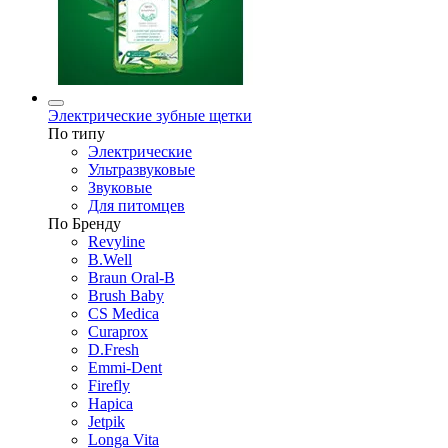
Электрические зубные щетки
По типу
Электрические
Ультразвуковые
Звуковые
Для питомцев
По Бренду
Revyline
B.Well
Braun Oral-B
Brush Baby
CS Medica
Curaprox
D.Fresh
Emmi-Dent
Firefly
Hapica
Jetpik
Longa Vita