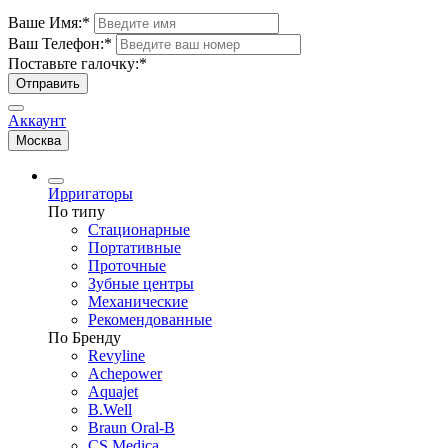
Ваше Имя:
*
Ваш Телефон:
*
Поставьте галочку:
*
Отправить
Аккаунт
Москва
Ирригаторы
По типу
Стационарные
Портативные
Проточные
Зубные центры
Механические
Рекомендованные
По Бренду
Revyline
Achepower
Aquajet
B.Well
Braun Oral-B
CS Medica