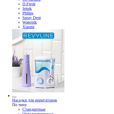
D.Fresh
Jetpik
Philips
Spray Dent
Waterpik
Xiaomi
Насадки для ирригаторов
По типу
Стандартные
Ортодонтические