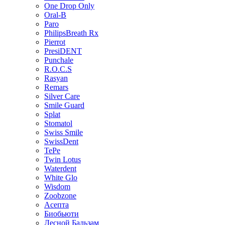
One Drop Only
Oral-B
Paro
PhilipsBreath Rx
Pierrot
PresiDENT
Punchale
R.O.C.S
Rasyan
Remars
Silver Care
Smile Guard
Splat
Stomatol
Swiss Smile
SwissDent
TePe
Twin Lotus
Waterdent
White Glo
Wisdom
Zoobzone
Асепта
Биобьюти
Лесной Бальзам