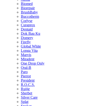
Biomed
Biorepair
BrushBaby
Buccotherm
Corlyse
Curaprox
Dentaid
Dok Bau Ku
Domery
Firefly
Global White
Longa Vita
Marvis
Miradent
One Drop Only
Oral-B
Paro
Pierrot
President
R.O.C.S.
Ruijie
Sherbet
Silver Care
Splat
Spokar