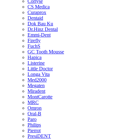
Corlyse
CS Medica
Curaprox
Dentaid
Dok Bau Ku
Dr.Hinz Dental
Emmi-Dent
Firefly
FuchS
GC Tooth Mousse
Hapica
Listerine
Little Doctor
Longa Vita
Med2000
Megaten
Miradent
MontCarotte
MRC
Omron
Oral-B
Paro
Philips
Pierrot
PresiDENT