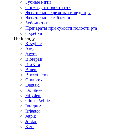
Зубные нити
Спреи для полости рта
Жевательные резинки и леденцы
Жевательные таблетки
Зубочистки
Препараты при сухости полости рта
Скребки
По Бренду
Revyline
Anya
Azotii
Biorepair
BioXtra
Bluem
Buccotherm
Curaprox
Dentaid
Dr. Steve
Fittydent
Global White
Interprox
Irrigator
Jetpik
Jordan
Kerr