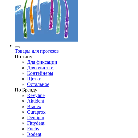
Товары для протезов
По типу
Для фиксации
Для очистки
Контейнеры
Щетки
Остальное
По Бренду
Revyline
Aktident
Bradex
Curaprox
Dentipur
Fittydent
Fuchs
Isodent