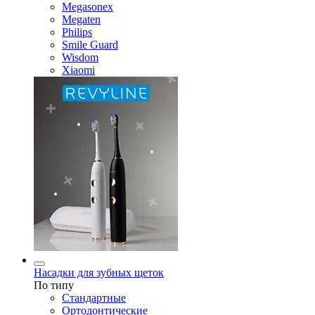
Megasonex
Megaten
Philips
Smile Guard
Wisdom
Xiaomi
Насадки для зубных щеток
По типу
Стандартные
Ортодонтические