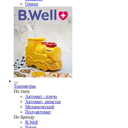
Omron
Тонометры
По типу
Автомат - плечо
Автомат- запястье
Механический
Полуавтомат
По Бренду
B.Well
Nissei