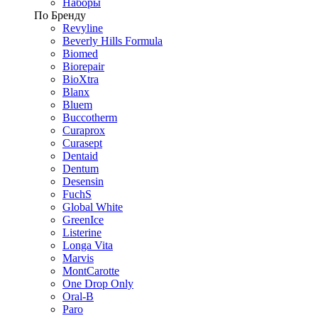
Наборы
По Бренду
Revyline
Beverly Hills Formula
Biomed
Biorepair
BioXtra
Blanx
Bluem
Buccotherm
Curaprox
Curasept
Dentaid
Dentum
Desensin
FuchS
Global White
GreenIce
Listerine
Longa Vita
Marvis
MontCarotte
One Drop Only
Oral-B
Paro