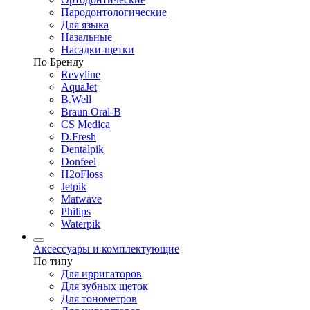
Пародонтологические
Для языка
Назальные
Насадки-щетки
По Бренду
Revyline
AquaJet
B.Well
Braun Oral-B
CS Medica
D.Fresh
Dentalpik
Donfeel
H2oFloss
Jetpik
Matwave
Philips
Waterpik
Аксессуары и комплектующие
По типу
Для ирригаторов
Для зубных щеток
Для тонометров