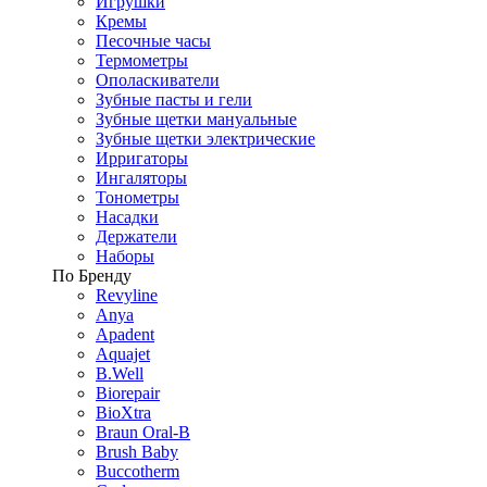
Игрушки
Кремы
Песочные часы
Термометры
Ополаскиватели
Зубные пасты и гели
Зубные щетки мануальные
Зубные щетки электрические
Ирригаторы
Ингаляторы
Тонометры
Насадки
Держатели
Наборы
По Бренду
Revyline
Anya
Apadent
Aquajet
B.Well
Biorepair
BioXtra
Braun Oral-B
Brush Baby
Buccotherm