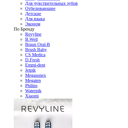
Для чувствительных зубов
Отбеливающие
Детские
Для языка
Эконом
По Бренду
Revyline
B.Well
Braun Oral-B
Brush Baby
CS Medica
D.Fresh
Emmi-dent
Jetpik
Megasonex
Megaten
Philips
Waterpik
Xiaomi