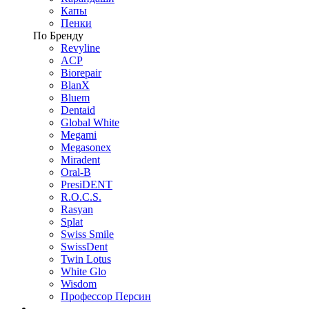
Капы
Пенки
По Бренду
Revyline
ACP
Biorepair
BlanX
Bluem
Dentaid
Global White
Megami
Megasonex
Miradent
Oral-B
PresiDENT
R.O.C.S.
Rasyan
Splat
Swiss Smile
SwissDent
Twin Lotus
White Glo
Wisdom
Профессор Персин