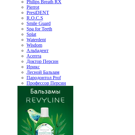
Philips Breath RX
Pierrot
PresiDENT
R.O.C.S
Smile Guard
Spa for Teeth
Splat
Waterdent
Wisdom
Альбадент
Асепта
Доктор Персин
Ирикс
Лесной Бальзам
Пародонтол Prof
Профессор Персин