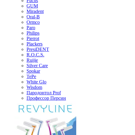
Fuchs
GUM
Miradent
Oral-B
Ormco
Paro
Philips
Pierrot
Plackers
PresiDENT
R.O.C.S.
Ruijie
Silver Care
Spokar
TePe
White Glo
Wisdom
Пародонтол Prof
Профессор Персин