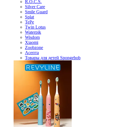
R.O.C.S.
Silver Care
Smile Guard
Splat
TePe
Twin Lotus
Waterpik
Wisdom
Xiaomi
Zoobzone
Асепта
Товары для детей Spongebob