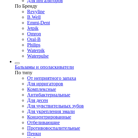
Для ингаляторов
По Бренду
Revyline
B.Well
Emmi-Dent
Jetpik
Omron
Oral-B
Philips
Waterpik
Waterpulse
Бальзамы и ополаскиватели
По типу
От неприятного запаха
Для ирригаторов
Комплексные
Антибактериальные
Для десен
Для чувствительных зубов
Для укрепления эмали
Концентрированные
Отбеливающие
Противовоспалительные
Пенки