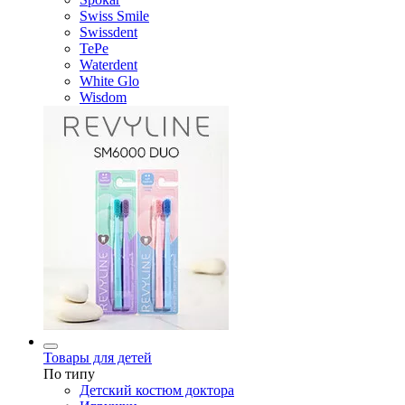
Swiss Smile
Swissdent
TePe
Waterdent
White Glo
Wisdom
Товары для детей
По типу
Детский костюм доктора