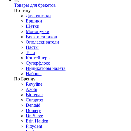
Товары для брекетов
По типу
Для очистки
Ершики
Щетки
Монопучки
Воск и силикон
Ополаскиватели
Пасты
Тяги
Контейнеры
Суперфлосс
Индикаторы налёта
Наборы
По Бренду
Revyline
Azotii
Biorepair
Curaprox
Dentaid
Domery
Dr. Steve
Erin Haiden
Fittydent