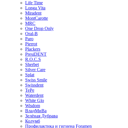
Life Time
Longa Vita
Miradent
MontCarotte
MRC
One Drop Only
Oral-B
Paro
Pierrot
Plackers
PresiDENT
R.O.C.S
Sherbet
Silver Care
Splat
Swiss Smile
Swissdent
TePe
Waterdent
White Glo
Wisdom
ВладМиВа
Зелёная Дубрава
Колумб
Профилактика и гигиена Foramen