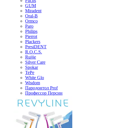
Fuchs
GUM
Miradent
Oral-B
Ormco
Paro
Philips
Pierrot
Plackers
PresiDENT
R.O.C.S.
Ruijie
Silver Care
Spokar
TePe
White Glo
Wisdom
Пародонтол Prof
Профессор Персин