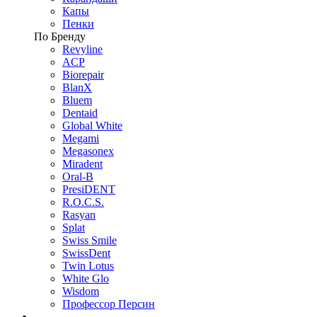
Капы
Пенки
По Бренду
Revyline
ACP
Biorepair
BlanX
Bluem
Dentaid
Global White
Megami
Megasonex
Miradent
Oral-B
PresiDENT
R.O.C.S.
Rasyan
Splat
Swiss Smile
SwissDent
Twin Lotus
White Glo
Wisdom
Профессор Персин