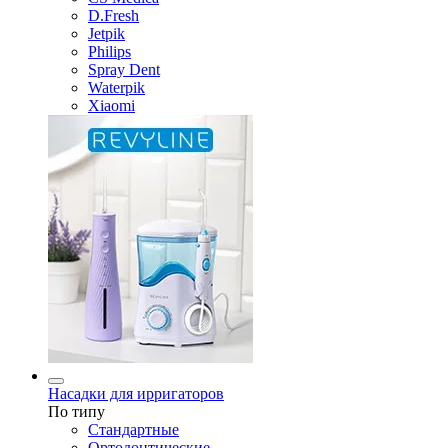
D.Fresh
Jetpik
Philips
Spray Dent
Waterpik
Xiaomi
Насадки для ирригаторов
По типу
Стандартные
Ортодонтические