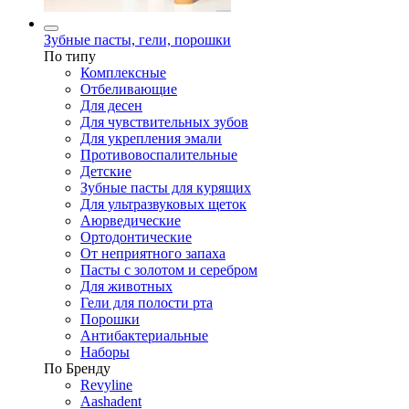
Зубные пасты, гели, порошки
По типу
Комплексные
Отбеливающие
Для десен
Для чувствительных зубов
Для укрепления эмали
Противовоспалительные
Детские
Зубные пасты для курящих
Для ультразвуковых щеток
Аюрведические
Ортодонтические
От неприятного запаха
Пасты с золотом и серебром
Для животных
Гели для полости рта
Порошки
Антибактериальные
Наборы
По Бренду
Revyline
Aashadent