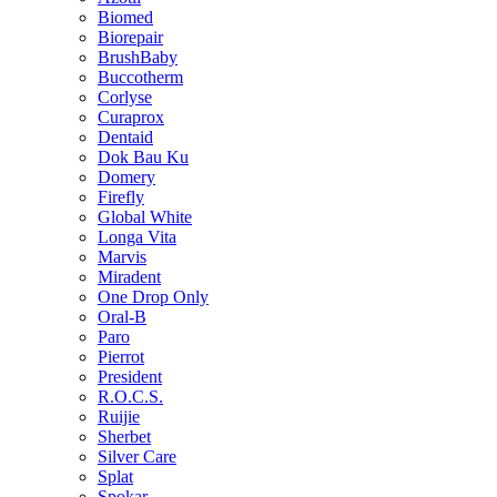
Biomed
Biorepair
BrushBaby
Buccotherm
Corlyse
Curaprox
Dentaid
Dok Bau Ku
Domery
Firefly
Global White
Longa Vita
Marvis
Miradent
One Drop Only
Oral-B
Paro
Pierrot
President
R.O.C.S.
Ruijie
Sherbet
Silver Care
Splat
Spokar