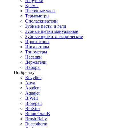
Игрушки
Кремы
Песочные часы
Термометры
Ополаскиватели
Зубные пасты и гели
Зубные щетки мануальные
Зубные щетки электрические
Ирригаторы
Ингаляторы
Тонометры
Насадки
Держатели
Наборы
По Бренду
Revyline
Anya
Apadent
Aquajet
B.Well
Biorepair
BioXtra
Braun Oral-B
Brush Baby
Buccotherm