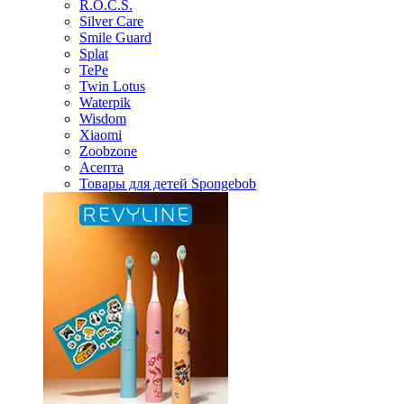
R.O.C.S.
Silver Care
Smile Guard
Splat
TePe
Twin Lotus
Waterpik
Wisdom
Xiaomi
Zoobzone
Асепта
Товары для детей Spongebob