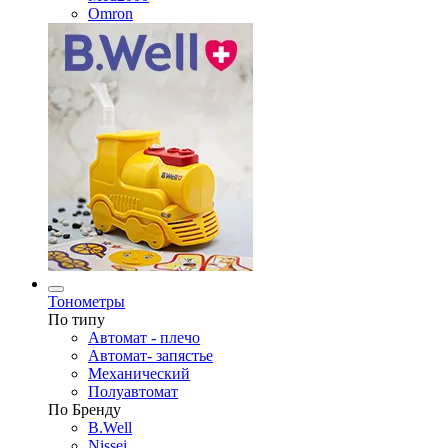
Omron
Тонометры
По типу
Автомат - плечо
Автомат- запястье
Механический
Полуавтомат
По Бренду
B.Well
Nissei