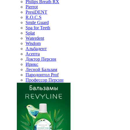
Philips Breath RX
Pierrot
PresiDENT
R.O.C.S
Smile Guard
Spa for Teeth
Splat
Waterdent
Wisdom
Альбадент
Асепта
Доктор Персин
Ирикс
Лесной Бальзам
Пародонтол Prof
Профессор Персин