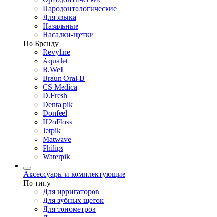
Пародонтологические
Для языка
Назальные
Насадки-щетки
По Бренду
Revyline
AquaJet
B.Well
Braun Oral-B
CS Medica
D.Fresh
Dentalpik
Donfeel
H2oFloss
Jetpik
Matwave
Philips
Waterpik
Аксессуары и комплектующие
По типу
Для ирригаторов
Для зубных щеток
Для тонометров