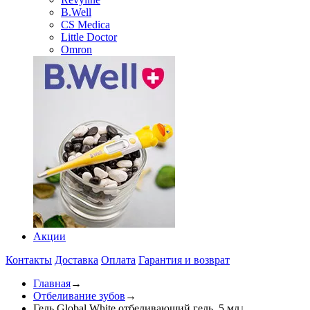
B.Well
CS Medica
Little Doctor
Omron
Акции
Контакты
Доставка
Оплата
Гарантия и возврат
Главная
→
Отбеливание зубов
→
Гель Global White отбеливающий гель, 5 мл
↓