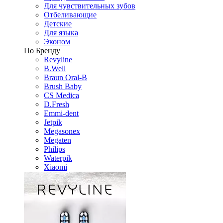
Для чувствительных зубов
Отбеливающие
Детские
Для языка
Эконом
По Бренду
Revyline
B.Well
Braun Oral-B
Brush Baby
CS Medica
D.Fresh
Emmi-dent
Jetpik
Megasonex
Megaten
Philips
Waterpik
Xiaomi