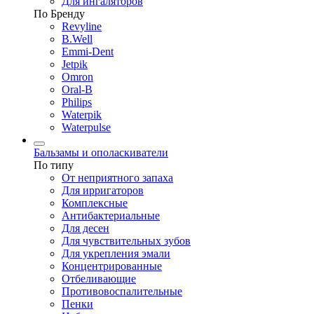
Для ингаляторов
По Бренду
Revyline
B.Well
Emmi-Dent
Jetpik
Omron
Oral-B
Philips
Waterpik
Waterpulse
Бальзамы и ополаскиватели
По типу
От неприятного запаха
Для ирригаторов
Комплексные
Антибактериальные
Для десен
Для чувствительных зубов
Для укрепления эмали
Концентрированные
Отбеливающие
Противовоспалительные
Пенки