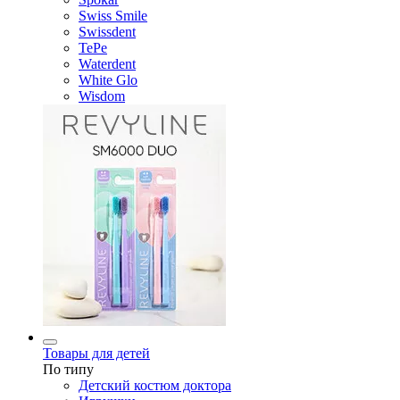
Swiss Smile
Swissdent
TePe
Waterdent
White Glo
Wisdom
Товары для детей
По типу
Детский костюм доктора