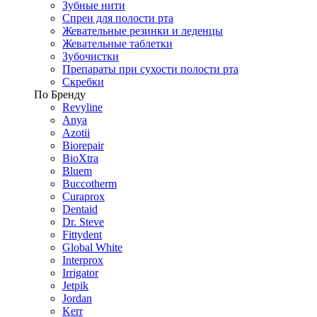
Зубные нити
Спреи для полости рта
Жевательные резинки и леденцы
Жевательные таблетки
Зубочистки
Препараты при сухости полости рта
Скребки
По Бренду
Revyline
Anya
Azotii
Biorepair
BioXtra
Bluem
Buccotherm
Curaprox
Dentaid
Dr. Steve
Fittydent
Global White
Interprox
Irrigator
Jetpik
Jordan
Kerr