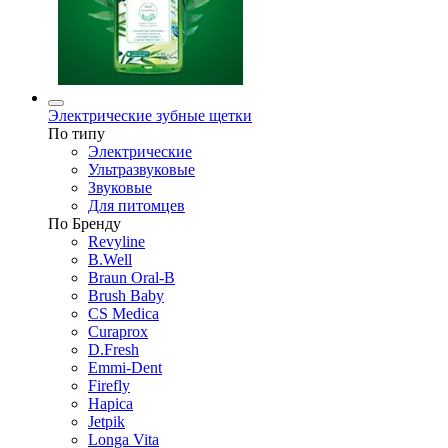
Электрические зубные щетки
По типу
Электрические
Ультразвуковые
Звуковые
Для питомцев
По Бренду
Revyline
B.Well
Braun Oral-B
Brush Baby
CS Medica
Curaprox
D.Fresh
Emmi-Dent
Firefly
Hapica
Jetpik
Longa Vita