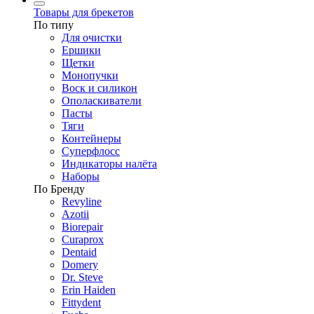
Товары для брекетов
По типу
Для очистки
Ершики
Щетки
Монопучки
Воск и силикон
Ополаскиватели
Пасты
Тяги
Контейнеры
Суперфлосс
Индикаторы налёта
Наборы
По Бренду
Revyline
Azotii
Biorepair
Curaprox
Dentaid
Domery
Dr. Steve
Erin Haiden
Fittydent