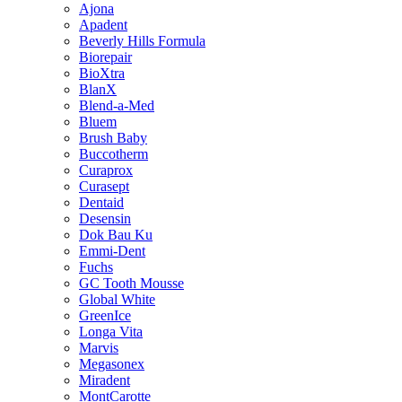
Ajona
Apadent
Beverly Hills Formula
Biorepair
BioXtra
BlanX
Blend-a-Med
Bluem
Brush Baby
Buccotherm
Curaprox
Curasept
Dentaid
Desensin
Dok Bau Ku
Emmi-Dent
Fuchs
GC Tooth Mousse
Global White
GreenIce
Longa Vita
Marvis
Megasonex
Miradent
MontCarotte