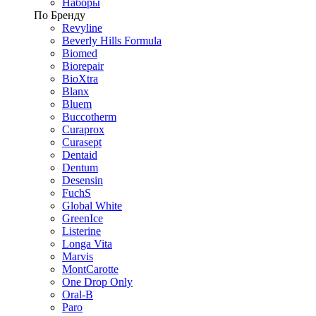
Наборы
По Бренду
Revyline
Beverly Hills Formula
Biomed
Biorepair
BioXtra
Blanx
Bluem
Buccotherm
Curaprox
Curasept
Dentaid
Dentum
Desensin
FuchS
Global White
GreenIce
Listerine
Longa Vita
Marvis
MontCarotte
One Drop Only
Oral-B
Paro