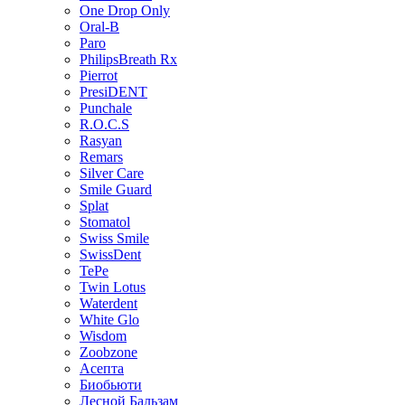
One Drop Only
Oral-B
Paro
PhilipsBreath Rx
Pierrot
PresiDENT
Punchale
R.O.C.S
Rasyan
Remars
Silver Care
Smile Guard
Splat
Stomatol
Swiss Smile
SwissDent
TePe
Twin Lotus
Waterdent
White Glo
Wisdom
Zoobzone
Асепта
Биобьюти
Лесной Бальзам