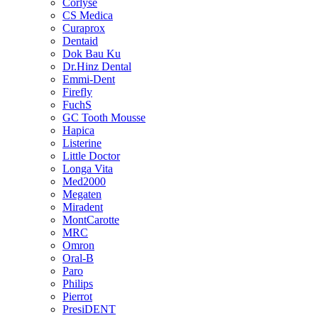
Corlyse
CS Medica
Curaprox
Dentaid
Dok Bau Ku
Dr.Hinz Dental
Emmi-Dent
Firefly
FuchS
GC Tooth Mousse
Hapica
Listerine
Little Doctor
Longa Vita
Med2000
Megaten
Miradent
MontCarotte
MRC
Omron
Oral-B
Paro
Philips
Pierrot
PresiDENT