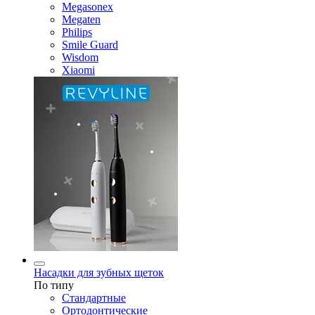
Megasonex
Megaten
Philips
Smile Guard
Wisdom
Xiaomi
Насадки для зубных щеток
По типу
Стандартные
Ортодонтические