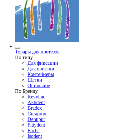
Товары для протезов
По типу
Для фиксации
Для очистки
Контейнеры
Щетки
Остальное
По Бренду
Revyline
Aktident
Bradex
Curaprox
Dentipur
Fittydent
Fuchs
Isodent