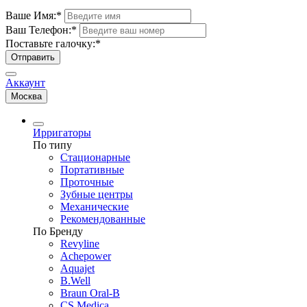
Ваше Имя:
*
Ваш Телефон:
*
Поставьте галочку:
*
Отправить
Аккаунт
Москва
Ирригаторы
По типу
Стационарные
Портативные
Проточные
Зубные центры
Механические
Рекомендованные
По Бренду
Revyline
Achepower
Aquajet
B.Well
Braun Oral-B
CS Medica