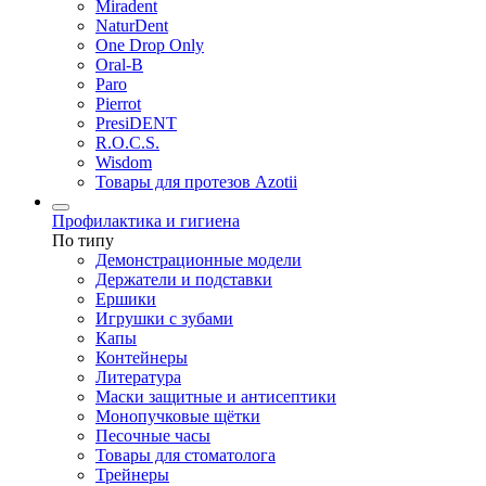
Miradent
NaturDent
One Drop Only
Oral-B
Paro
Pierrot
PresiDENT
R.O.C.S.
Wisdom
Товары для протезов Azotii
Профилактика и гигиена
По типу
Демонстрационные модели
Держатели и подставки
Ершики
Игрушки с зубами
Капы
Контейнеры
Литература
Маски защитные и антисептики
Монопучковые щётки
Песочные часы
Товары для стоматолога
Трейнеры