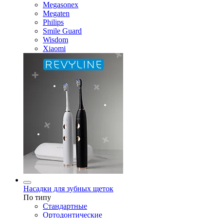
Megasonex
Megaten
Philips
Smile Guard
Wisdom
Xiaomi
Насадки для зубных щеток
По типу
Стандартные
Ортодонтические