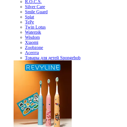
R.O.C.S.
Silver Care
Smile Guard
Splat
TePe
Twin Lotus
Waterpik
Wisdom
Xiaomi
Zoobzone
Асепта
Товары для детей Spongebob