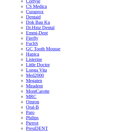
Corlyse
CS Medica
Curaprox
Dentaid
Dok Bau Ku
Dr.Hinz Dental
Emmi-Dent
Firefly
FuchS
GC Tooth Mousse
Hapica
Listerine
Little Doctor
Longa Vita
Med2000
Megaten
Miradent
MontCarotte
MRC
Omron
Oral-B
Paro
Philips
Pierrot
PresiDENT