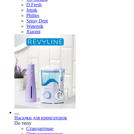
D.Fresh
Jetpik
Philips
Spray Dent
Waterpik
Xiaomi
Насадки для ирригаторов
По типу
Стандартные
Ортодонтические