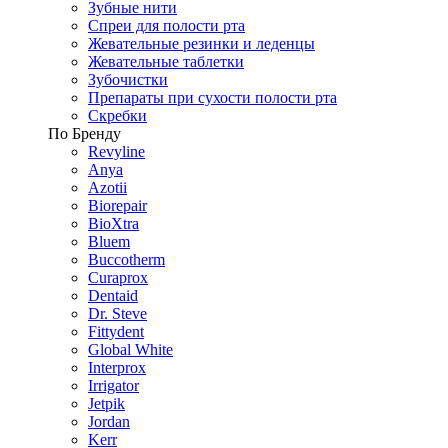
Зубные нити
Спреи для полости рта
Жевательные резинки и леденцы
Жевательные таблетки
Зубочистки
Препараты при сухости полости рта
Скребки
По Бренду
Revyline
Anya
Azotii
Biorepair
BioXtra
Bluem
Buccotherm
Curaprox
Dentaid
Dr. Steve
Fittydent
Global White
Interprox
Irrigator
Jetpik
Jordan
Kerr