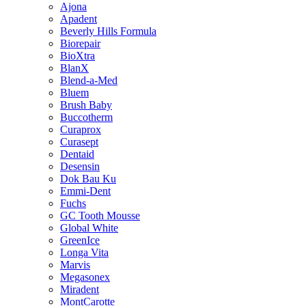
Ajona
Apadent
Beverly Hills Formula
Biorepair
BioXtra
BlanX
Blend-a-Med
Bluem
Brush Baby
Buccotherm
Curaprox
Curasept
Dentaid
Desensin
Dok Bau Ku
Emmi-Dent
Fuchs
GC Tooth Mousse
Global White
GreenIce
Longa Vita
Marvis
Megasonex
Miradent
MontCarotte