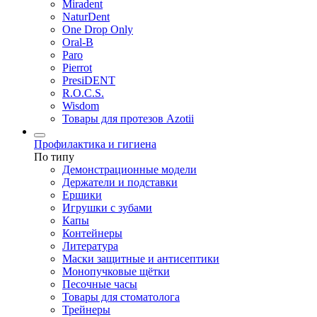
Miradent
NaturDent
One Drop Only
Oral-B
Paro
Pierrot
PresiDENT
R.O.C.S.
Wisdom
Товары для протезов Azotii
Профилактика и гигиена
По типу
Демонстрационные модели
Держатели и подставки
Ершики
Игрушки с зубами
Капы
Контейнеры
Литература
Маски защитные и антисептики
Монопучковые щётки
Песочные часы
Товары для стоматолога
Трейнеры