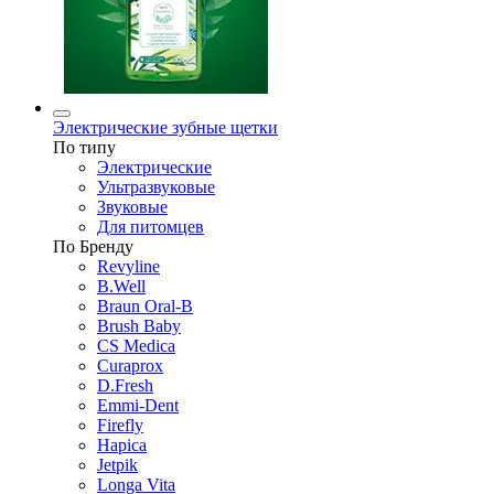
Электрические зубные щетки
По типу
Электрические
Ультразвуковые
Звуковые
Для питомцев
По Бренду
Revyline
B.Well
Braun Oral-B
Brush Baby
CS Medica
Curaprox
D.Fresh
Emmi-Dent
Firefly
Hapica
Jetpik
Longa Vita