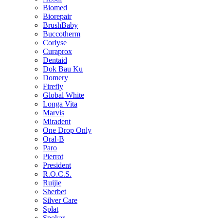
Biomed
Biorepair
BrushBaby
Buccotherm
Corlyse
Curaprox
Dentaid
Dok Bau Ku
Domery
Firefly
Global White
Longa Vita
Marvis
Miradent
One Drop Only
Oral-B
Paro
Pierrot
President
R.O.C.S.
Ruijie
Sherbet
Silver Care
Splat
Spokar