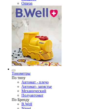
Omron
Тонометры
По типу
Автомат - плечо
Автомат- запястье
Механический
Полуавтомат
По Бренду
B.Well
Nissei