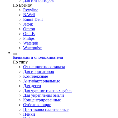
Для ингаляторов
По Бренду
Revyline
B.Well
Emmi-Dent
Jetpik
Omron
Oral-B
Philips
Waterpik
Waterpulse
Бальзамы и ополаскиватели
По типу
От неприятного запаха
Для ирригаторов
Комплексные
Антибактериальные
Для десен
Для чувствительных зубов
Для укрепления эмали
Концентрированные
Отбеливающие
Противовоспалительные
Пенки