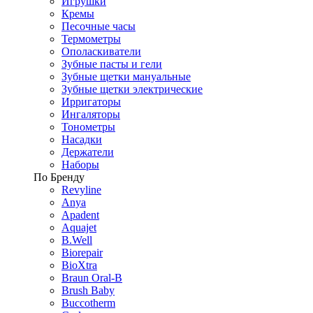
Игрушки
Кремы
Песочные часы
Термометры
Ополаскиватели
Зубные пасты и гели
Зубные щетки мануальные
Зубные щетки электрические
Ирригаторы
Ингаляторы
Тонометры
Насадки
Держатели
Наборы
По Бренду
Revyline
Anya
Apadent
Aquajet
B.Well
Biorepair
BioXtra
Braun Oral-B
Brush Baby
Buccotherm