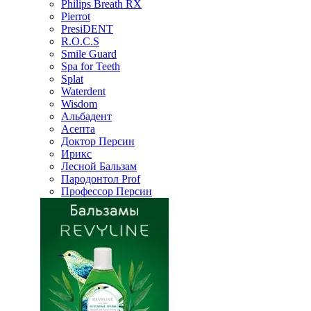
Philips Breath RX
Pierrot
PresiDENT
R.O.C.S
Smile Guard
Spa for Teeth
Splat
Waterdent
Wisdom
Альбадент
Асепта
Доктор Персин
Ирикс
Лесной Бальзам
Пародонтол Prof
Профессор Персин