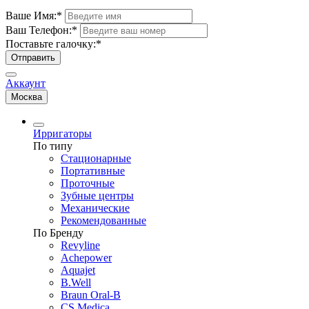
Ваше Имя:
*
Ваш Телефон:
*
Поставьте галочку:
*
Отправить
Аккаунт
Москва
Ирригаторы
По типу
Стационарные
Портативные
Проточные
Зубные центры
Механические
Рекомендованные
По Бренду
Revyline
Achepower
Aquajet
B.Well
Braun Oral-B
CS Medica