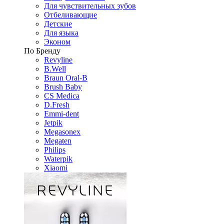
Для чувствительных зубов
Отбеливающие
Детские
Для языка
Эконом
По Бренду
Revyline
B.Well
Braun Oral-B
Brush Baby
CS Medica
D.Fresh
Emmi-dent
Jetpik
Megasonex
Megaten
Philips
Waterpik
Xiaomi