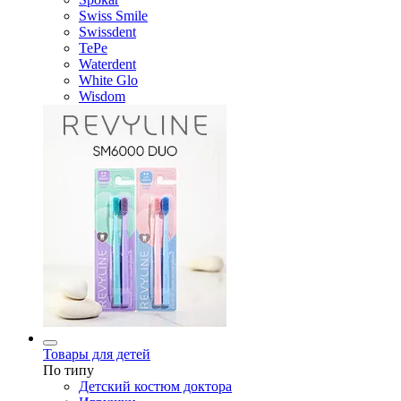
Swiss Smile
Swissdent
TePe
Waterdent
White Glo
Wisdom
Товары для детей
По типу
Детский костюм доктора