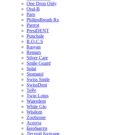
One Drop Only
Oral-B
Paro
PhilipsBreath Rx
Pierrot
PresiDENT
Punchale
R.O.C.S
Rasyan
Remars
Silver Care
Smile Guard
Splat
Stomatol
Swiss Smile
SwissDent
TePe
Twin Lotus
Waterdent
White Glo
Wisdom
Zoobzone
Асепта
Биобьюти
Лесной Бальзам