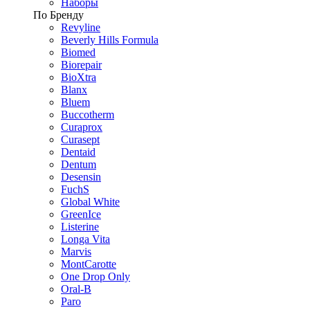
Наборы
По Бренду
Revyline
Beverly Hills Formula
Biomed
Biorepair
BioXtra
Blanx
Bluem
Buccotherm
Curaprox
Curasept
Dentaid
Dentum
Desensin
FuchS
Global White
GreenIce
Listerine
Longa Vita
Marvis
MontCarotte
One Drop Only
Oral-B
Paro