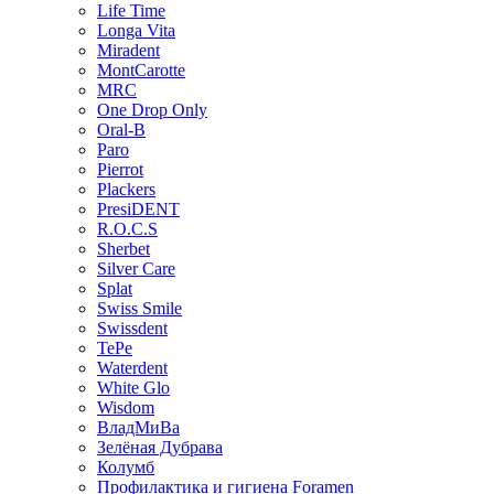
Life Time
Longa Vita
Miradent
MontCarotte
MRC
One Drop Only
Oral-B
Paro
Pierrot
Plackers
PresiDENT
R.O.C.S
Sherbet
Silver Care
Splat
Swiss Smile
Swissdent
TePe
Waterdent
White Glo
Wisdom
ВладМиВа
Зелёная Дубрава
Колумб
Профилактика и гигиена Foramen