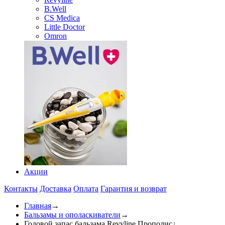
B.Well
CS Medica
Little Doctor
Omron
Акции
Контакты
Доставка
Оплата
Гарантия и возврат
Главная
→
Бальзамы и ополаскиватели
→
Годовой запас бальзама Revyline Прополис
↓