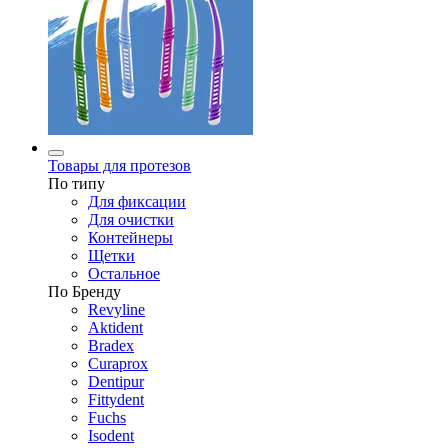
Товары для протезов
По типу
Для фиксации
Для очистки
Контейнеры
Щетки
Остальное
По Бренду
Revyline
Aktident
Bradex
Curaprox
Dentipur
Fittydent
Fuchs
Isodent