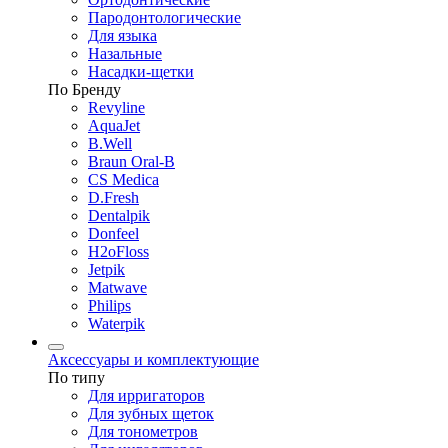
Пародонтологические
Для языка
Назальные
Насадки-щетки
По Бренду
Revyline
AquaJet
B.Well
Braun Oral-B
CS Medica
D.Fresh
Dentalpik
Donfeel
H2oFloss
Jetpik
Matwave
Philips
Waterpik
Аксессуары и комплектующие
По типу
Для ирригаторов
Для зубных щеток
Для тонометров