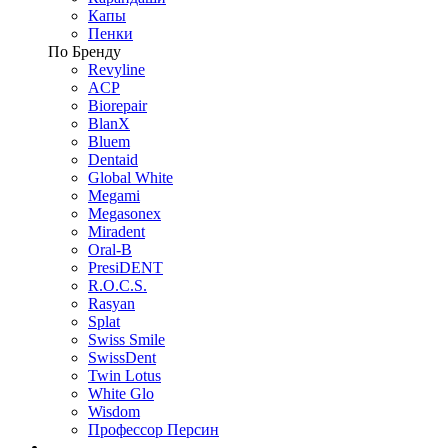
Капы
Пенки
По Бренду
Revyline
ACP
Biorepair
BlanX
Bluem
Dentaid
Global White
Megami
Megasonex
Miradent
Oral-B
PresiDENT
R.O.C.S.
Rasyan
Splat
Swiss Smile
SwissDent
Twin Lotus
White Glo
Wisdom
Профессор Персин