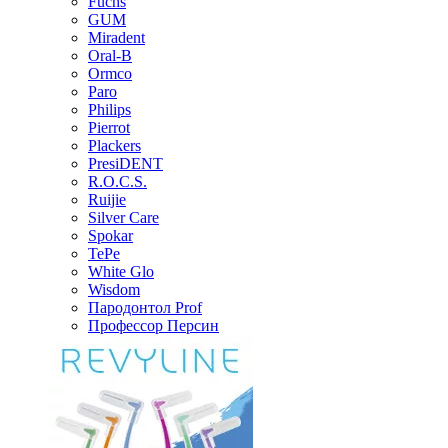
Fuchs
GUM
Miradent
Oral-B
Ormco
Paro
Philips
Pierrot
Plackers
PresiDENT
R.O.C.S.
Ruijie
Silver Care
Spokar
TePe
White Glo
Wisdom
Пародонтол Prof
Профессор Персин