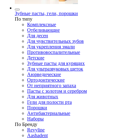
Зубные пасты, гели, порошки
По типу
Комплексные
Отбеливающие
Для десен
Для чувствительных зубов
Для укрепления эмали
Противовоспалительные
Детские
Зубные пасты для курящих
Для ультразвуковых щеток
Аюрведические
Ортодонтические
От неприятного запаха
Пасты с золотом и серебром
Для животных
Гели для полости рта
Порошки
Антибактериальные
Наборы
По Бренду
Revyline
Aashadent