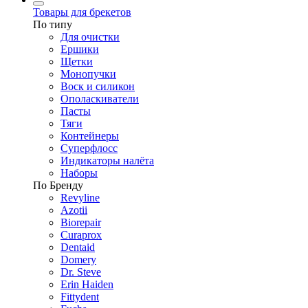
Товары для брекетов
По типу
Для очистки
Ершики
Щетки
Монопучки
Воск и силикон
Ополаскиватели
Пасты
Тяги
Контейнеры
Суперфлосс
Индикаторы налёта
Наборы
По Бренду
Revyline
Azotii
Biorepair
Curaprox
Dentaid
Domery
Dr. Steve
Erin Haiden
Fittydent